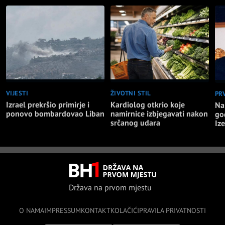
VIJESTI
ŽIVOTNI STIL
PR
Izrael prekršio primirje i
Kardiolog otkrio koje
Na
ponovo bombardovao Liban
namirnice izbjegavati nakon
go
srčanog udara
Iz
Država na prvom mjestu
O NAMA
IMPRESSUM
KONTAKT
KOLAČIĆI
PRAVILA PRIVATNOSTI