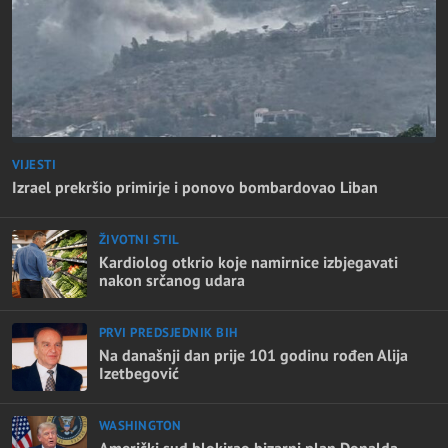
VIJESTI
Izrael prekršio primirje i ponovo bombardovao Liban
ŽIVOTNI STIL
Kardiolog otkrio koje namirnice izbjegavati
nakon srčanog udara
PRVI PREDSJEDNIK BIH
Na današnji dan prije 101 godinu rođen Alija
Izetbegović
WASHINGTON
Američki sud blokirao bizarni plan Donalda