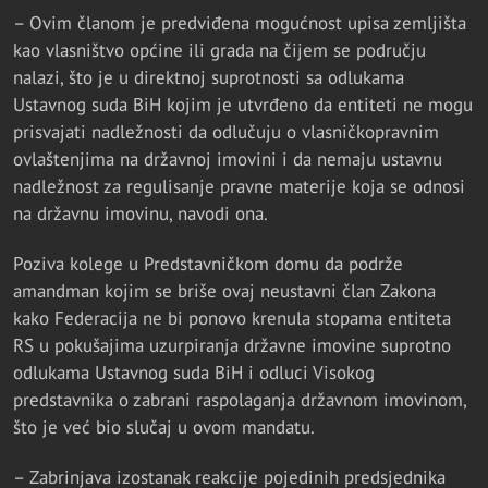
– Ovim članom je predviđena mogućnost upisa zemljišta
kao vlasništvo općine ili grada na čijem se području
nalazi, što je u direktnoj suprotnosti sa odlukama
Ustavnog suda BiH kojim je utvrđeno da entiteti ne mogu
prisvajati nadležnosti da odlučuju o vlasničkopravnim
ovlaštenjima na državnoj imovini i da nemaju ustavnu
nadležnost za regulisanje pravne materije koja se odnosi
na državnu imovinu, navodi ona.
Poziva kolege u Predstavničkom domu da podrže
amandman kojim se briše ovaj neustavni član Zakona
kako Federacija ne bi ponovo krenula stopama entiteta
RS u pokušajima uzurpiranja državne imovine suprotno
odlukama Ustavnog suda BiH i odluci Visokog
predstavnika o zabrani raspolaganja državnom imovinom,
što je već bio slučaj u ovom mandatu.
– Zabrinjava izostanak reakcije pojedinih predsjednika