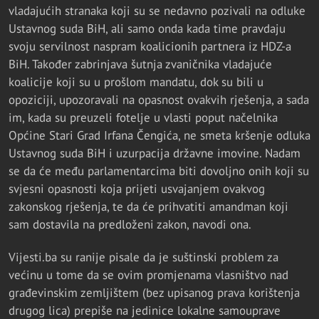
vladajućih stranaka koji su se nedavno pozivali na odluke
Ustavnog suda BiH, ali samo onda kada time pravdaju
svoju servilnost naspram koalicionih partnera iz HDZ-a
BiH. Također zabrinjava šutnja zvaničnika vladajuće
koalicije koji su u prošlom mandatu, dok su bili u
opoziciji, upozoravali na opasnost ovakvih rješenja, a sada
im, kada su preuzeli fotelje u vlasti poput načelnika
Općine Stari Grad Irfana Čengića, ne smeta kršenje odluka
Ustavnog suda BiH i uzurpacija državne imovine. Nadam
se da će među parlamentarcima biti dovoljno onih koji su
svjesni opasnosti koja prijeti usvajanjem ovakvog
zakonskog rješenja, te da će prihvatiti amandman koji
sam dostavila na predloženi zakon, navodi ona.
Vijesti.ba su ranije pisale da je suštinski problem za
većinu u tome da se ovim promjenama vlasništvo nad
građevinskim zemljištem (bez upisanog prava korištenja
drugog lica) prepiše na jedinice lokalne samouprave