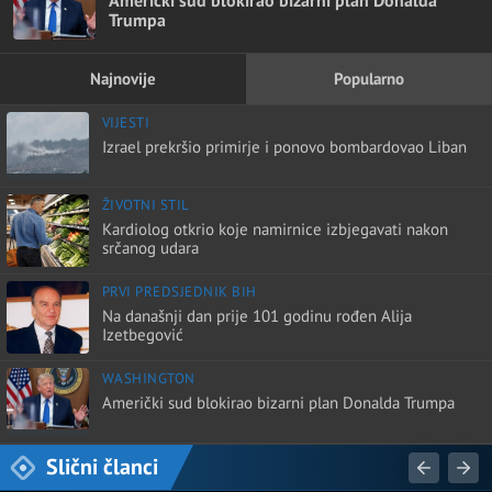
Trumpa
Najnovije
Popularno
VIJESTI
Izrael prekršio primirje i ponovo bombardovao Liban
ŽIVOTNI STIL
Kardiolog otkrio koje namirnice izbjegavati nakon
srčanog udara
PRVI PREDSJEDNIK BIH
Na današnji dan prije 101 godinu rođen Alija
Izetbegović
WASHINGTON
Američki sud blokirao bizarni plan Donalda Trumpa
Slični članci