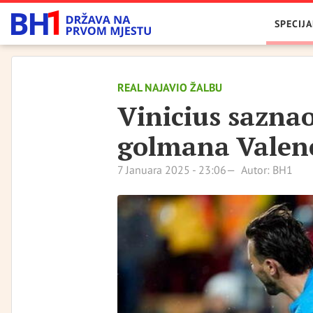
SPECIJA
REAL NAJAVIO ŽALBU
Vinicius sazna
golmana Valenc
7 Januara 2025 - 23:06
Autor: BH1