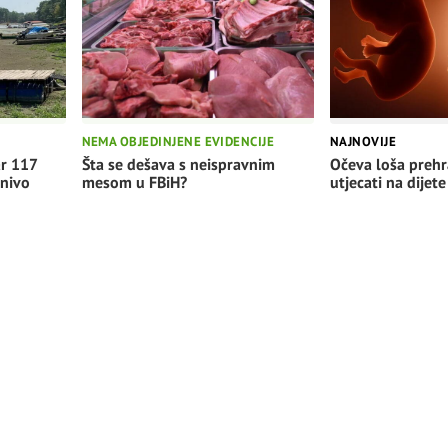
NEMA OBJEDINJENE EVIDENCIJE
NAJNOVIJE
Šta se dešava s neispravnim
Očeva loša preh
ar 117
mesom u FBiH?
utjecati na dijete
 nivo