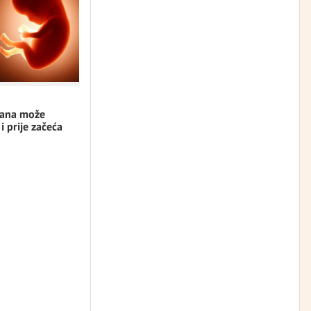
rana može
 i prije začeća