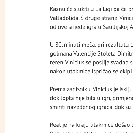
Kaznu će služiti u La Ligi pa će 
Valladolida. S druge strane, Vini
od ove srijede igra u Saudijskoj Ar
U 80. minuti meča, pri rezultatu 1
golmana Valencije Stoleta Dimit
teren. Vinicius se poslije svađao s
nakon utakmice ispričao se ekipi i
Prema zapisniku, Vinicius je isklj
dok lopta nije bila u igri, primje
smiriti navedenog igrača, dok su s
Real je na kraju utakmice došao 