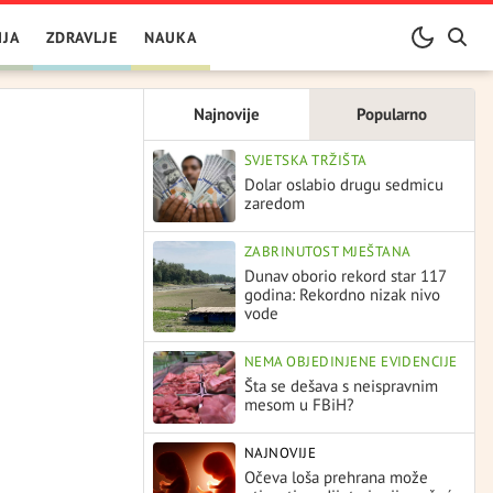
IJA
ZDRAVLJE
NAUKA
Najnovije
Popularno
SVJETSKA TRŽIŠTA
Dolar oslabio drugu sedmicu
zaredom
ZABRINUTOST MJEŠTANA
Dunav oborio rekord star 117
godina: Rekordno nizak nivo
vode
NEMA OBJEDINJENE EVIDENCIJE
Šta se dešava s neispravnim
mesom u FBiH?
NAJNOVIJE
Očeva loša prehrana može