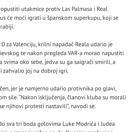
propustiti utakmice protiv Las Palmasa i Real
cius će moći igrati u španskom superkupu, koji se
abiji.
:0 za Valenciju, krilni napadač Reala udario je
rievskog te nakon pregleda VAR-a morao napustiti
a svima oko sebe, jedva su ga saigrači smirili, a
 zahvalio joj na dobroj igri.
učen, jer je namjerno udario protivnika po glavi,
nom sile. “Nakon isključenja, članovi kluba su morali
e njihovi protesti nastavili”, navodi se.
do sva tri boda golovima Luke Modrića i Judea