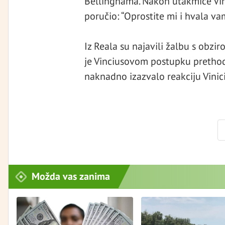
Bellinghama. Nakon utakmice Vin
poručio: “Oprostite mi i hvala va
Iz Reala su najavili žalbu s obzir
je Vinciusovom postupku prethodi
naknadno izazvalo reakciju Vinic
Možda vas zanima