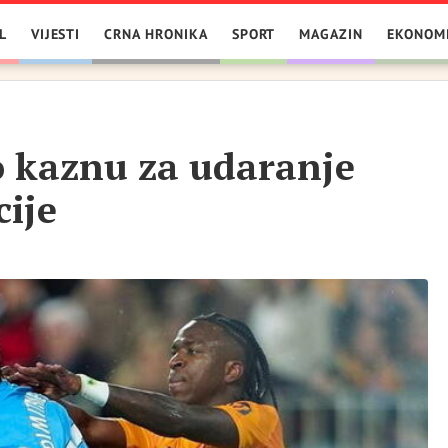
L
VIJESTI
CRNA HRONIKA
SPORT
MAGAZIN
EKONOM
o kaznu za udaranje
ije