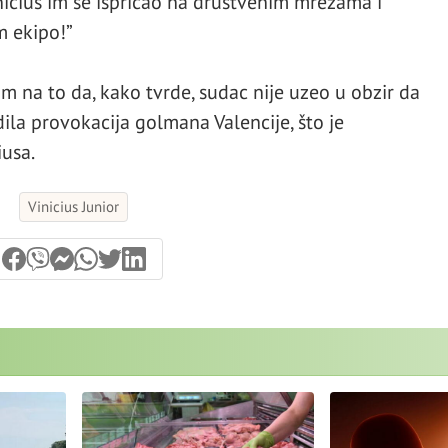
icius im se ispričao na društvenim mrežama i
m ekipo!”
om na to da, kako tvrde, sudac nije uzeo u obzir da
la provokacija golmana Valencije, što je
iusa.
Vinicius Junior