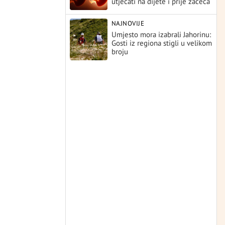
utjecati na dijete i prije začeća
NAJNOVIJE
Umjesto mora izabrali Jahorinu:
Gosti iz regiona stigli u velikom
broju