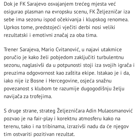
Dok je FK Sarajevo osvajanjem trećeg mjesta već
osigurao plasman na evropsku scenu, FK Željezničar iza
sebe ima sezonu ispod očekivanja i klupskog renomea.
Uprkos tome, predstojeći vječiti derbi nosi veliki
rezultatski i emotivni značaj za oba tima.
Trener Sarajeva, Mario Cvitanović, u najavi utakmice
poručio je kako želi pobjedom zaključiti turbulentnu
sezonu, naglasivši da u potpunosti stoji iza svojih igrača i
preuzima odgovornost kao zaštita ekipe. Istakao je i da,
iako nije iz Bosne i Hercegovine, osjeća snažnu
povezanost s klubom te razumije dugogodišnju želju
navijača za trofejima.
S druge strane, strateg Željezničara Adin Mulaosmanović
pozvao je na fair-play i korektnu atmosferu kako na
terenu, tako i na tribinama, izrazivši nadu da će njegov
tim ostvariti pozitivan rezultat.