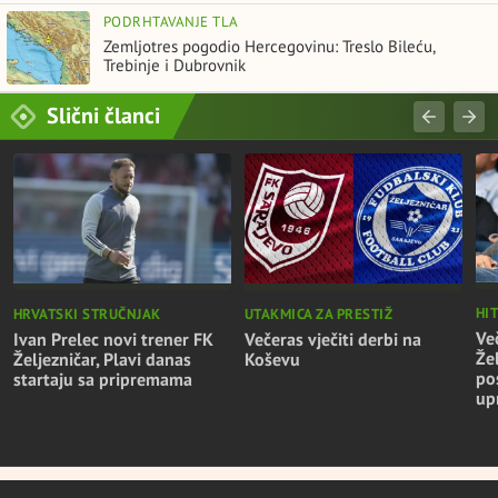
PODRHTAVANJE TLA
Zemljotres pogodio Hercegovinu: Treslo Bileću,
Trebinje i Dubrovnik
Slični članci
HI
HRVATSKI STRUČNJAK
UTAKMICA ZA PRESTIŽ
Ve
Ivan Prelec novi trener FK
Večeras vječiti derbi na
Že
Željezničar, Plavi danas
Koševu
po
startaju sa pripremama
up