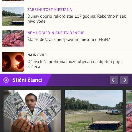
ZABRINUTOST MJEŠTANA
Dunav oborio rekord star 117 godina: Rekordno nizak
nivo vode
NEMA OBJEDINJENE EVIDENCIJE
Šta se dešava s neispravnim mesom u FBiH?
NAJNOVIJE
Očeva loša prehrana može utjecati na dijete i prije
začeća
Slični članci