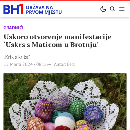
GRADNIĆI
Uskoro otvorenje manifestacije
‘Uskrs s Maticom u Brotnju’
„Krik s križa“
15 Marta 2024 - 08:16
Autor: BH1