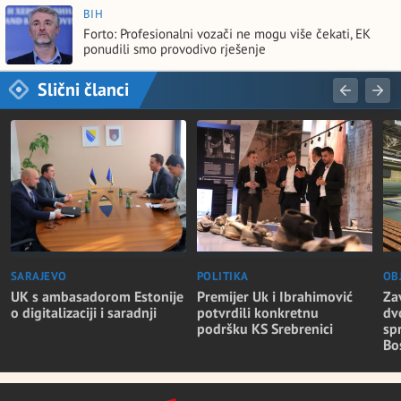
BIH
Forto: Profesionalni vozači ne mogu više čekati, EK
ponudili smo provodivo rješenje
Slični članci
SARAJEVO
POLITIKA
OB
UK s ambasadorom Estonije
Premijer Uk i Ibrahimović
Za
o digitalizaciji i saradnji
potvrdili konkretnu
dv
podršku KS Srebrenici
sp
Bo