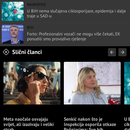
NAJNOVIJE
U BiH nema slučajeva ciklosporijaze, epidemija i dalje
traje u SAD-u
BIH
Forto: Profesionalni vozači ne mogu više čekati, EK
ponudili smo provodivo rješenje
Slični članci
TEHNOLOGIJA
NAJNOVIJE
NA
Meta naočale osvajaju
Senkić nakon što je
U 
svijet, ali izazivaju i veliki
Inspekcija osporila otkaze
cik
strah
Bošnjacima: Sve bih
da