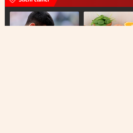
PRETEŽAK PORAZ
Đoković otkrio najpotresniji
trenutak u karijeri
DOBAR IZBOR
Ove namirnice pomažu 
kilograma
Država na prvom mjestu