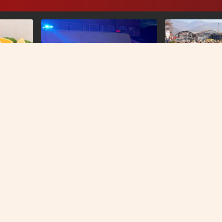
DALI ULTIMATUM U
Radnici Željezare
ćemo se u pogon
NASILNO IZVEDENI
Nasilje eskaliralo u Britaniji:
u gubitku
Policajka ugrizena, kuće
napadnute i opljačkane
O NAMA
IMPRESSUM
KONTAKT
KOLAČIĆI
PRAVILA PRIVATNOST