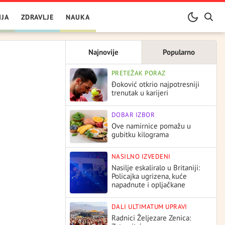
IJA
ZDRAVLJE
NAUKA
Najnovije
Popularno
PRETEŽAK PORAZ
Đoković otkrio najpotresniji
trenutak u karijeri
DOBAR IZBOR
Ove namirnice pomažu u
gubitku kilograma
NASILNO IZVEDENI
Nasilje eskaliralo u Britaniji:
Policajka ugrizena, kuće
napadnute i opljačkane
DALI ULTIMATUM UPRAVI
Radnici Željezare Zenica: