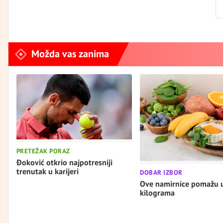
Možda vas zanima
PRETEŽAK PORAZ
Đoković otkrio najpotresniji
trenutak u karijeri
DOBAR IZBOR
Ove namirnice pomažu 
kilograma