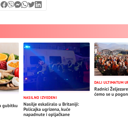
DALI ULTIMATUM U
Radnici Željezare
ćemo se u pogon
NASILNO IZVEDENI
Nasilje eskaliralo u Britaniji:
u gubitku
Policajka ugrizena, kuće
napadnute i opljačkane