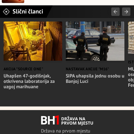
Slični članci
IS
MU
NASTAVAK AKCIJE "M16"
AKCIJA "SOURCE ONE"
os
SIPA uhapsila jednu osobu u
Uhapšen 47-godišnjak,
ob
Banjoj Luci
otkrivena laboratorija za
Fer
uzgoj marihuane
Država na prvom mjestu