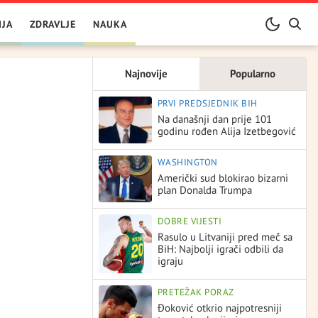
IJA
ZDRAVLJE
NAUKA
Najnovije
Popularno
PRVI PREDSJEDNIK BIH
Na današnji dan prije 101
godinu rođen Alija Izetbegović
WASHINGTON
Američki sud blokirao bizarni
plan Donalda Trumpa
DOBRE VIJESTI
Rasulo u Litvaniji pred meč sa
BiH: Najbolji igrači odbili da
igraju
PRETEŽAK PORAZ
Đoković otkrio najpotresniji