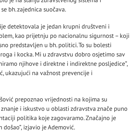
io je na stanju zdravstvenog sistema i
se bh. zajednica suočava.
ije detektovala je jedan krupni društveni i
blem, kao prijetnju po nacionalnu sigurnost – koji
no predstavljen u bh. politici. To su bolesti
roga i kocka. Mi u zdravstvu dobro osjetimo sav
aniramo njihove i direktne i indirektne posljedice”,
ć, ukazujući na važnost prevencije i
ašović prepoznao vrijednosti na kojima su
 znanje i iskustvo u oblasti zdravstva znače puno
taciji politika koje zagovaramo. Značajno je
došao”, izjavio je Ademović.