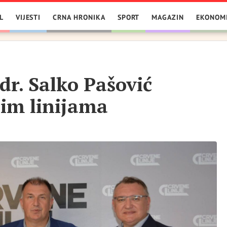
L
VIJESTI
CRNA HRONIKA
SPORT
MAGAZIN
EKONOM
dr. Salko Pašović
nim linijama