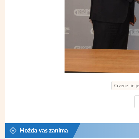
Crvene linij
Možda vas zanima