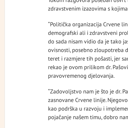
Tokom razgovora poseban osvrt b
zdravstvenim izazovima s kojima 
“Politička organizacija Crvene lin
demografski ali i zdravstveni pro
do sada nisam vidio da je tako jas
ovisnosti, posebno zloupotreba d
teret i razmjere tih pošasti, jer s
rekao je ovom prilikom dr. Pašovi
pravovremenog djelovanja.
“Zadovoljstvo nam je što je dr. P
zasnovane Crvene linije. Njegovo
kao podrška u razvoju i implemen
pojačanje našem timu, dobro nam 