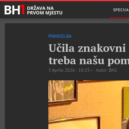
SPECIJA
POMOZI.BA
Učila znakovni 
treba našu po
3 Aprila 2026 - 10:25
Autor: BH1