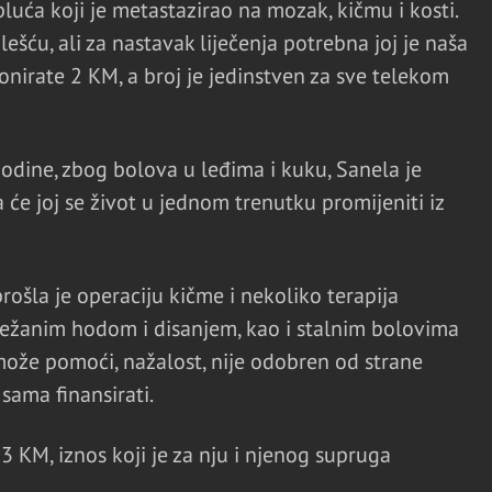
uća koji je metastazirao na mozak, kičmu i kosti.
šću, ali za nastavak liječenja potrebna joj je naša
irate 2 KM, a broj je jedinstven za sve telekom
godine, zbog bolova u leđima i kuku, Sanela je
 će joj se život u jednom trenutku promijeniti iz
rošla je operaciju kičme i nekoliko terapija
težanim hodom i disanjem, kao i stalnim bolovima
 može pomoći, nažalost, nije odobren od strane
sama finansirati.
3 KM, iznos koji je za nju i njenog supruga