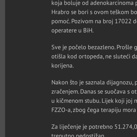
koja boluje od adenokarcinoma pl
Hrabro se bori s ovom teškom bole
pomoć. Pozivom na broj 17022 don
operatere u BiH.
Sve je počelo bezazleno. Prošle 
otišla kod ortopeda, ne sluteći da
korijena.
Nakon što je saznala dijagnozu, p
zračenjem. Danas se suočava s o
u kičmenom stubu. Lijek koji joj
FZZO-a, zbog čega terapiju mora 
Za liječenje je potrebno 51.274,0
trenutno nedostižan.