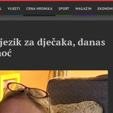
L
VIJESTI
CRNA HRONIKA
SPORT
MAGAZIN
EKONOM
jezik za dječaka, danas
moć