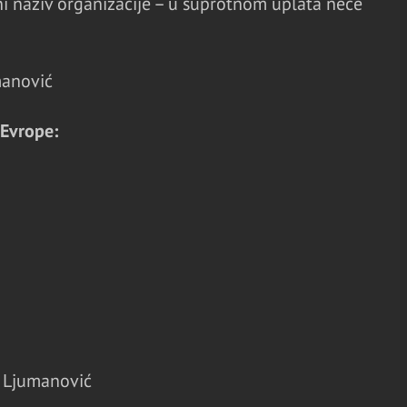
 naziv organizacije – u suprotnom uplata neće
anović
 Evrope:
a Ljumanović