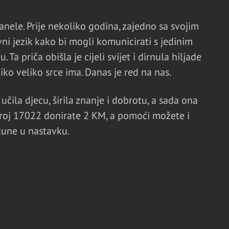
nele. Prije nekoliko godina, zajedno sa svojim
vni jezik kako bi mogli komunicirati s jedinim
a priča obišla je cijeli svijet i dirnula hiljade
iko veliko srce ima. Danas je red na nas.
učila djecu, širila znanje i dobrotu, a sada ona
oj 17022 donirate 2 KM, a pomoći možete i
čune u nastavku.