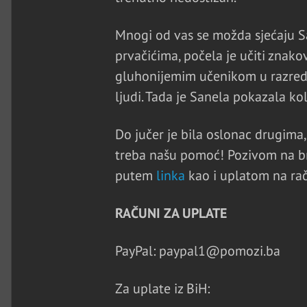
Mnogi od vas se možda sjećaju Sa
prvačićima, počela je učiti znako
gluhonijemim učenikom u razredu. T
ljudi. Tada je Sanela pokazala kol
Do jučer je bila oslonac drugima, 
treba našu pomoć! Pozivom na br
putem
linka
kao i uplatom na ra
RAČUNI ZA UPLATE
PayPal: paypal1@pomozi.ba
Za uplate iz BiH: