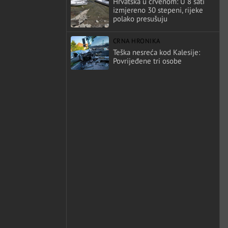
Hrvatska u crvenom: U 8 sati
izmjereno 30 stepeni, rijeke
polako presušuju
CRNA HRONIKA
Teška nesreća kod Kalesije:
Povrijeđene tri osobe