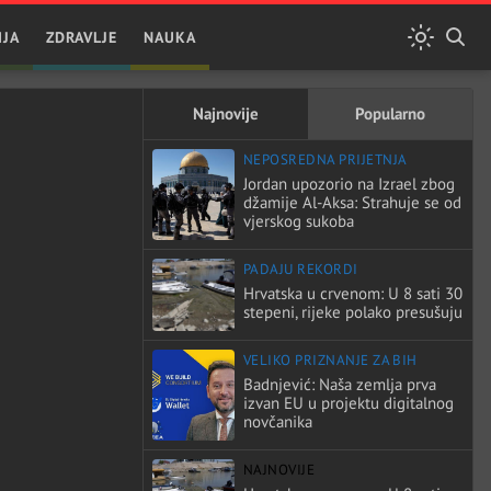
IJA
ZDRAVLJE
NAUKA
Najnovije
Popularno
NEPOSREDNA PRIJETNJA
Jordan upozorio na Izrael zbog
džamije Al-Aksa: Strahuje se od
vjerskog sukoba
PADAJU REKORDI
Hrvatska u crvenom: U 8 sati 30
stepeni, rijeke polako presušuju
VELIKO PRIZNANJE ZA BIH
Badnjević: Naša zemlja prva
izvan EU u projektu digitalnog
novčanika
NAJNOVIJE