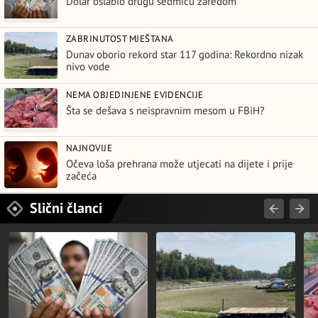
Dolar oslabio drugu sedmicu zaredom
ZABRINUTOST MJEŠTANA
Dunav oborio rekord star 117 godina: Rekordno nizak
nivo vode
NEMA OBJEDINJENE EVIDENCIJE
Šta se dešava s neispravnim mesom u FBiH?
NAJNOVIJE
Očeva loša prehrana može utjecati na dijete i prije
začeća
Slični članci