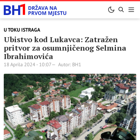
U TOKU ISTRAGA
Ubistvo kod Lukavca: Zatražen
pritvor za osumnjičenog Selmina
Ibrahimovića
18 Aprila 2024 - 10:07
Autor: BH1