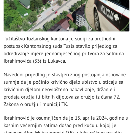
Tužilaštvo Tuzlanskog kantona je sudiji za prethodni
postupak Kantonalnog suda Tuzla stavilo prijedlog za
određivanje mjere jednomjesečnog pritvora za Selmina
Ibrahimovića (33) iz Lukavca.
Navedeni prijedlog je stavljen zbog postojanja osnovane
sumnje da je počinio krivično djelo ubistvo u sticaju sa
krivičnim djelom neovlašteno nabavljanje, držanje i
prodaja oružja ili bitnih dijelova za oružje iz člana 72.
Zakona o oružju i municiji TK.
Ibrahimović je osumnjičen da je 15. aprila 2024. godine u
kasnim večernjim satima došao pred kuću u kojoj je
stanovao Alen Muharemović (35) u lukavačkom naselju