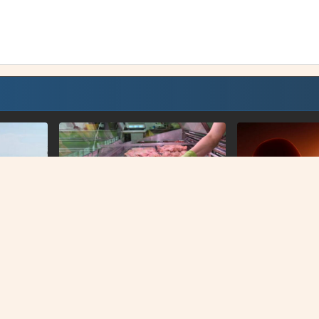
NEMA OBJEDINJENE EVIDENCIJE
NAJNOVIJE
Šta se dešava s neispravnim
Očeva loša preh
ar 117
mesom u FBiH?
utjecati na dijete
 nivo