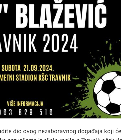
budite dio ovog nezaboravnog događaja koji će