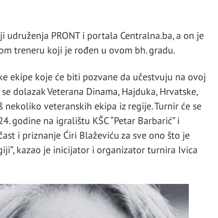
iji udruženja PRONT i portala Centralna.ba, a on je
 treneru koji je rođen u ovom bh. gradu.
ke ekipe koje će biti pozvane da učestvuju na ovoj
e se dolazak Veterana Dinama, Hajduka, Hrvatske,
oš nekoliko veteranskih ekipa iz regije. Turnir će se
4. godine na igralištu KŠC “Petar Barbarić” i
čast i priznanje Ćiri Blaževiću za sve ono što je
iji”, kazao je inicijator i organizator turnira Ivica