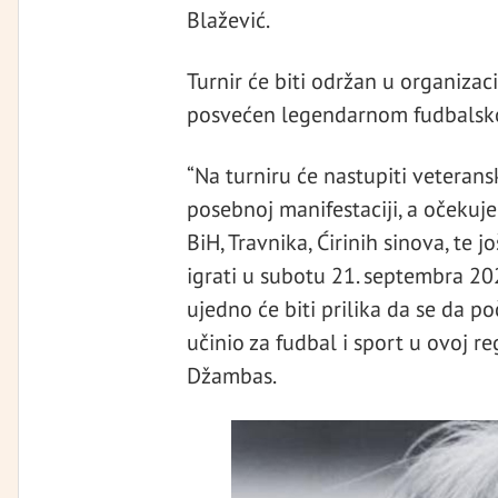
Blažević.
Turnir će biti održan u organizac
posvećen legendarnom fudbalskom
“Na turniru će nastupiti veterans
posebnoj manifestaciji, a očekuj
BiH, Travnika, Ćirinih sinova, te j
igrati u subotu 21. septembra 202
ujedno će biti prilika da se da po
učinio za fudbal i sport u ovoj reg
Džambas.