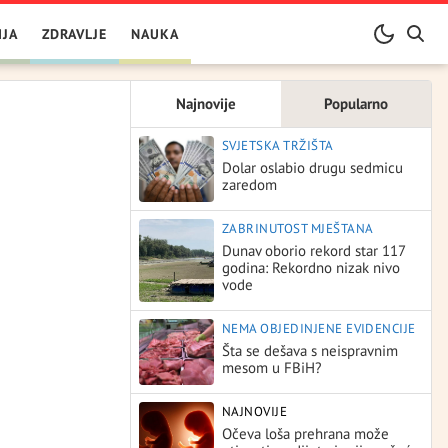
IJA
ZDRAVLJE
NAUKA
Najnovije
Popularno
SVJETSKA TRŽIŠTA
Dolar oslabio drugu sedmicu
zaredom
ZABRINUTOST MJEŠTANA
Dunav oborio rekord star 117
godina: Rekordno nizak nivo
vode
NEMA OBJEDINJENE EVIDENCIJE
Šta se dešava s neispravnim
mesom u FBiH?
NAJNOVIJE
Očeva loša prehrana može