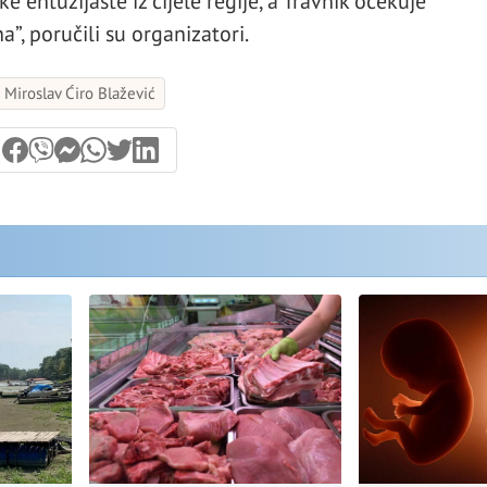
ke entuzijaste iz cijele regije, a Travnik očekuje
, poručili su organizatori.
Miroslav Ćiro Blažević