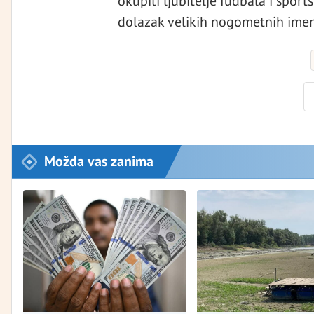
okupiti ljubitelje fudbala i sports
dolazak velikih nogometnih imena”
Možda vas zanima