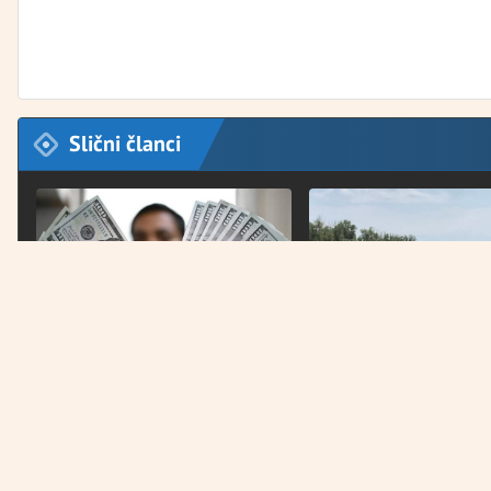
Slični članci
SVJETSKA TRŽIŠTA
ZABRINUTOST MJEŠTANA
Dolar oslabio drugu sedmicu
Dunav oborio rekord st
zaredom
godina: Rekordno nizak
vode