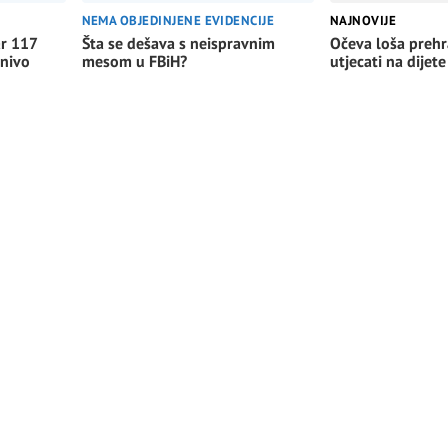
NEMA OBJEDINJENE EVIDENCIJE
NAJNOVIJE
Šta se dešava s neispravnim
Očeva loša preh
ar 117
mesom u FBiH?
utjecati na dijete
 nivo