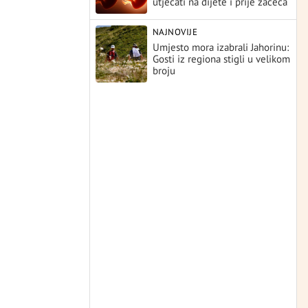
utjecati na dijete i prije začeća
NAJNOVIJE
Umjesto mora izabrali Jahorinu:
Gosti iz regiona stigli u velikom
broju