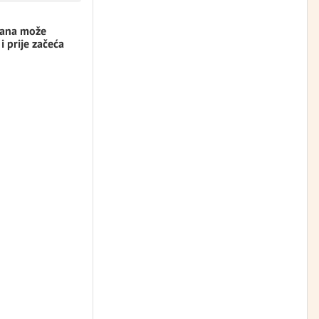
rana može
 i prije začeća