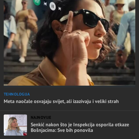
TEHNOLOGIJA
Meta naočale osvajaju svijet, ali izazivaju i veliki strah
NAJNOVIJE
Senkić nakon što je Inspekcija osporila otkaze
Bošnjacima: Sve bih ponovila