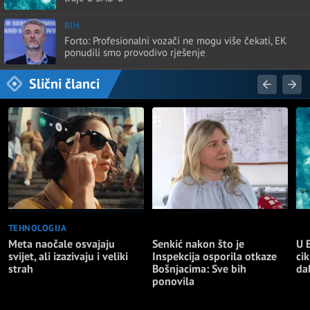
BIH
Forto: Profesionalni vozači ne mogu više čekati, EK
ponudili smo provodivo rješenje
Slični članci
TEHNOLOGIJA
NAJNOVIJE
NA
Meta naočale osvajaju
Senkić nakon što je
U 
svijet, ali izazivaju i veliki
Inspekcija osporila otkaze
cik
strah
Bošnjacima: Sve bih
da
ponovila