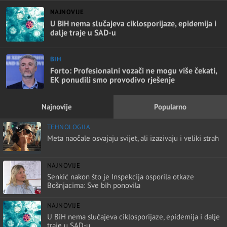
NAJNOVIJE
U BiH nema slučajeva ciklosporijaze, epidemija i
dalje traje u SAD-u
BIH
Forto: Profesionalni vozači ne mogu više čekati,
EK ponudili smo provodivo rješenje
Najnovije
Popularno
TEHNOLOGIJA
Meta naočale osvajaju svijet, ali izazivaju i veliki strah
NAJNOVIJE
Senkić nakon što je Inspekcija osporila otkaze
Bošnjacima: Sve bih ponovila
NAJNOVIJE
U BiH nema slučajeva ciklosporijaze, epidemija i dalje
traje u SAD-u