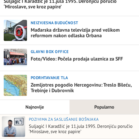
Suljagić I Karadžić je 11.jula 1995. Deronjiću poručio
‘Miroslave, sve kroz papire’
NEIZVJESNA BUDUĆNOST
Mađarska državna televizija pred velikom
reformom nakon odlaska Orbana
GLAVNI BOX OFFICE
Foto/Video: Počela prodaja ulaznica za SFF
PODRHTAVANJE TLA
Zemljotres pogodio Hercegovinu: Treslo Bileću,
Trebinje i Dubrovnik
Najnovije
Popularno
POZIVIMA ZA SASLUŠANJE BOŠNJAKA
Suljagić I Karadžić je 11.jula 1995. Deronjiću poručio
‘Miroslave, sve kroz papire’