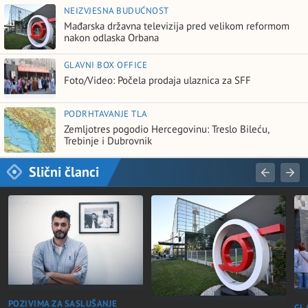
NEIZVJESNA BUDUĆNOST
Mađarska državna televizija pred velikom reformom
nakon odlaska Orbana
GLAVNI BOX OFFICE
Foto/Video: Počela prodaja ulaznica za SFF
PODRHTAVANJE TLA
Zemljotres pogodio Hercegovinu: Treslo Bileću,
Trebinje i Dubrovnik
Slični članci
POZIVIMA ZA SASLUŠANJE
GL