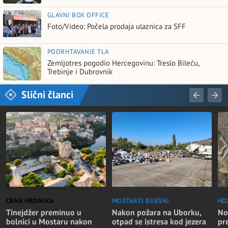
GLAVNI BOX OFFICE
Foto/Video: Počela prodaja ulaznica za SFF
PODRHTAVANJE TLA
Zemljotres pogodio Hercegovinu: Treslo Bileću,
Trebinje i Dubrovnik
Slični članci
CRNA HRONIKA
MOSTARCI BIJESNI
HD
Tinejdžer preminuo u
Nakon požara na Uborku,
No
bolnici u Mostaru nakon
otpad se istresa kod jezera
pr