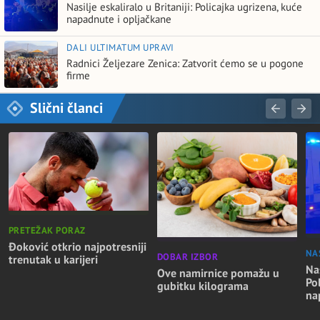
Nasilje eskaliralo u Britaniji: Policajka ugrizena, kuće
napadnute i opljačkane
DALI ULTIMATUM UPRAVI
Radnici Željezare Zenica: Zatvorit ćemo se u pogone
firme
Slični članci
PRETEŽAK PORAZ
Đoković otkrio najpotresniji
NA
DOBAR IZBOR
trenutak u karijeri
Nas
Ove namirnice pomažu u
Po
gubitku kilograma
na