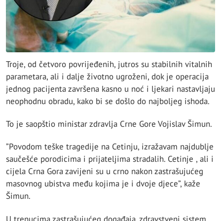
Troje, od četvoro povrijeđenih, jutros su stabilnih vitalnih
parametara, ali i dalje životno ugroženi, dok je operacija
jednog pacijenta završena kasno u noć i ljekari nastavljaju
neophodnu obradu, kako bi se došlo do najboljeg ishoda.
To je saopštio ministar zdravlja Crne Gore Vojislav Šimun.
”Povodom teške tragedije na Cetinju, izražavam najdublje
saučešće porodicima i prijateljima stradalih. Cetinje , ali i
cijela Crna Gora zavijeni su u crno nakon zastrašujućeg
masovnog ubistva među kojima je i dvoje djece”, kaže
Šimun.
U trenucima zastrašujućeg događaja, zdravstveni sistem