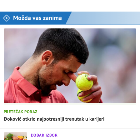
Možda vas zanima
PRETEŽAK PORAZ
Đoković otkrio najpotresniji trenutak u karijeri
DOBAR IZBOR