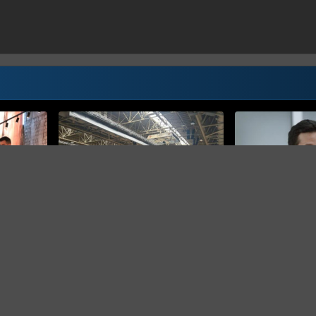
OBJAVIO UK
KANTON SARAJEV
ić
Završena modernizacija dvorane
Očekujem i proc
dršku KS
Zetra: Sve je spremno za
koruptivnih radn
utakmice KK Bosne
Vlada KS prijavil