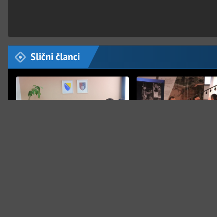
Slični članci
SARAJEVO
POLITIKA
UK s ambasadorom Estonije o
Premijer Uk i Ibrahimov
digitalizaciji i saradnji
potvrdili konkretnu po
Srebrenici