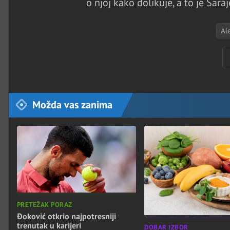
o njoj kako dolikuje, a to je Sar
Al
Možda vas zanima
PRETEŽAK PORAZ
Đoković otkrio najpotresniji
trenutak u karijeri
DOBAR IZBOR