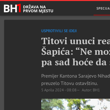
SPECIJA
USPROTIVILI SE IDEJI
Titovi unuci re
Šapića: “Ne mo
pa sad hoće da
Premijer Kantona Sarajevo Nihad 
preuzelo Titovu ostavštinu.
5 Aprila 2024 - 08:08
Autor: BH1