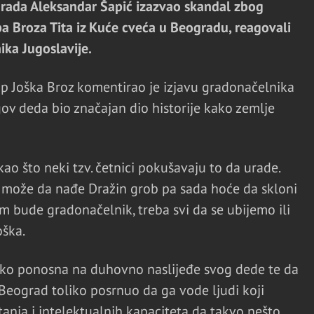
rada Aleksandar Šapić izazvao skandal zbog
pa Broza Tita iz Kuće cveća u Beogradu, reagovali
ika Jugoslavije.
sip Joška Broz komentirao je izjavu gradonačelnika
ov deda bio značajan dio historije kako zemlje
o što neki tzv. četnici pokušavaju to da urade.
e može da nađe Dražin grob pa sada hoće da skloni
 bude gradonačelnik, treba svi da se ubijemo ili
oška.
jako ponosna na duhovno naslijeđe svog dede te da
 Beograd toliko posrnuo da ga vode ljudi koji
itanja i intelektualnih kapaciteta da takvo nešto