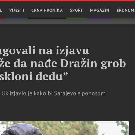
L
VIJESTI
CRNA HRONIKA
SPORT
MAGAZIN
EKONOM
agovali na izjavu
že da nađe Dražin grob
 skloni dedu”
Uk izjavio je kako bi Sarajevo s ponosom