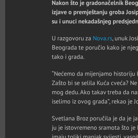
Nakon što je gradonačelnik Beog
izjave o premještanju groba Josi
su i unuci nekadašnjeg predsjedn
U razgovoru za
Nova.rs
, unuk Jo
Beograda te poručio kako je njeg
tako i grada.
“Nećemo da mijenjamo historiju ka
Zašto bi se selila Kuća cveća? N
mog dedu. Ako takav treba da nam
iselimo iz ovog grada”, rekao je J
Svetlana Broz poručila je da je 
ju je istovremeno sramota što je
imaju toliki manjak svijesti, vasp