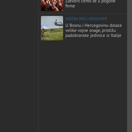
Zatvorit ćemo se u pogone
firme
VJEŽBA BRZI ODGOVOR
U Bosnu i Hercegovinu dolaze
velike vojne snage, pristižu
padobranske jedinice iz Italije