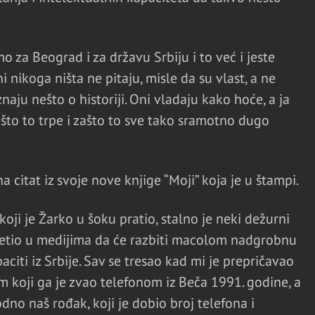
o za Beograd i za državu Srbiju i to već i jeste
i nikoga ništa ne pitaju, misle da su vlast, a ne
znaju nešto o historiji. Oni vladaju kako hoće, a ja
to to trpe i zašto to sve tako sramotno dugo
a citat iz svoje nove knjige “Moji” koja je u štampi.
oji je Žarko u šoku pratio, stalno je neki dežurni
ijetio u medijima da će razbiti macolom nadgrobnu
citi iz Srbije. Sav se tresao kad mi je prepričavao
koji ga je zvao telefonom iz Beča 1991. godine, a
dno naš rođak, koji je dobio broj telefona i