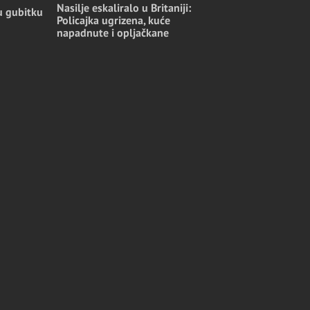
Nasilje eskaliralo u Britaniji:
u gubitku
Policajka ugrizena, kuće
napadnute i opljačkane