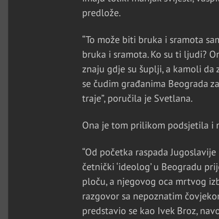
predlože.
“To može biti bruka i sramota sam
bruka i sramota. Ko su ti ljudi? On
znaju gdje su šuplji, a kamoli da 
se čudim građanima Beograda zaš
traje”, poručila je Svetlana.
Ona je tom prilikom podsjetila i n
“Od početka raspada Jugoslavije k
četnički ‘ideolog’ u Beogradu pr
ploču, a njegovog oca mrtvog izba
razgovor sa nepoznatim čovjekom 
predstavio se kao Ivek Broz, navo