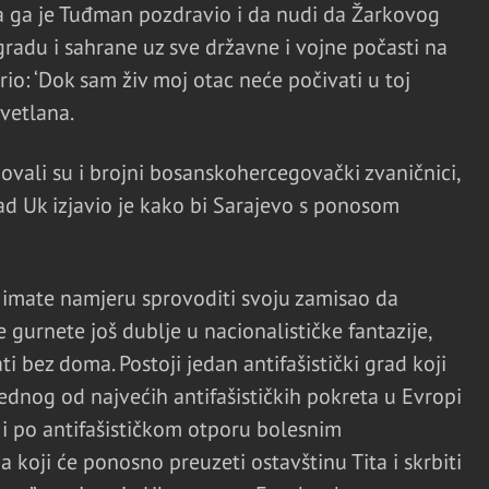
 ga je Tuđman pozdravio i da nudi da Žarkovog
radu i sahrane uz sve državne i vojne počasti na
rio: ‘Dok sam živ moj otac neće počivati u toj
Svetlana.
ovali su i brojni bosanskohercegovački zvaničnici,
d Uk izjavio je kako bi Sarajevo s ponosom
a imate namjeru sprovoditi svoju zamisao da
 gurnete još dublje u nacionalističke fantazije,
ti bez doma. Postoji jedan antifašistički grad koji
jednog od najvećih antifašističkih pokreta u Evropi
 i po antifašističkom otporu bolesnim
 a koji će ponosno preuzeti ostavštinu Tita i skrbiti