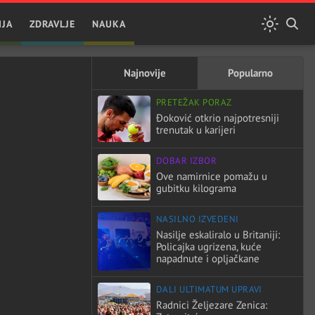
IJA
ZDRAVLJE
NAUKA
Najnovije
Popularno
PRETEŽAK PORAZ
Đoković otkrio najpotresniji
trenutak u karijeri
DOBAR IZBOR
Ove namirnice pomažu u
gubitku kilograma
NASILNO IZVEDENI
Nasilje eskaliralo u Britaniji:
Policajka ugrizena, kuće
napadnute i opljačkane
DALI ULTIMATUM UPRAVI
Radnici Željezare Zenica: