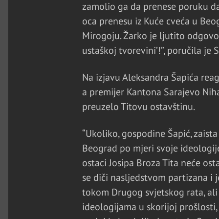
zamolio ga da prenese poruku da
oca prenesu iz Kuće cveća u Beog
Mirogoju. Žarko je ljutito odgovo
ustaškoj tvorevini’!”, poručila je 
Na izjavu Aleksandra Šapića reag
a premijer Kantona Sarajevo Niha
preuzelo Titovu ostavštinu.
“Ukoliko, gospodine Šapić, zaist
Beograd po mjeri svoje ideologije
ostaci Josipa Broza Tita neće osta
se diči nasljedstvom partizana i 
tokom Drugog svjetskog rata, ali
ideologijama u skorijoj prošlosti,