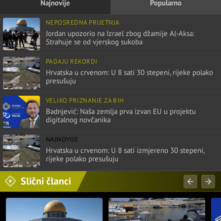
Najnovije
Popularno
NEPOSREDNA PRIJETNJA
Jordan upozorio na Izrael zbog džamije Al-Aksa:
Strahuje se od vjerskog sukoba
PADAJU REKORDI
Hrvatska u crvenom: U 8 sati 30 stepeni, rijeke polako
presušuju
VELIKO PRIZNANJE ZA BIH
Badnjević: Naša zemlja prva izvan EU u projektu
digitalnog novčanika
NAJNOVIJE
Hrvatska u crvenom: U 8 sati izmjereno 30 stepeni,
rijeke polako presušuju
Slični članci