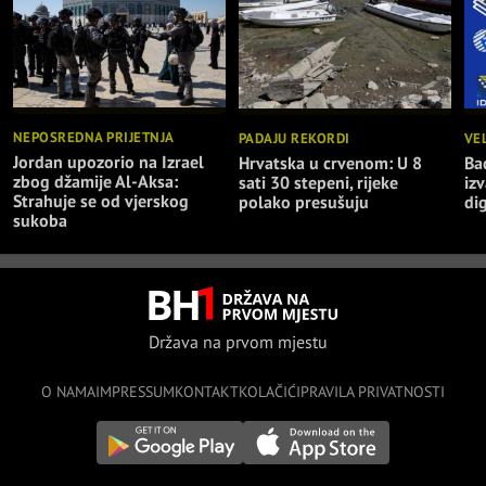
NEPOSREDNA PRIJETNJA
PADAJU REKORDI
VE
Jordan upozorio na Izrael
Hrvatska u crvenom: U 8
Ba
zbog džamije Al-Aksa:
sati 30 stepeni, rijeke
iz
Strahuje se od vjerskog
polako presušuju
di
sukoba
Država na prvom mjestu
O NAMA
IMPRESSUM
KONTAKT
KOLAČIĆI
PRAVILA PRIVATNOSTI