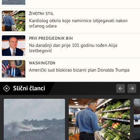
ŽIVOTNI STIL
Kardiolog otkrio koje namirnice izbjegavati nakon
srčanog udara
PRVI PREDSJEDNIK BIH
Na današnji dan prije 101 godinu rođen Alija
Izetbegović
WASHINGTON
Američki sud blokirao bizarni plan Donalda Trumpa
Slični članci