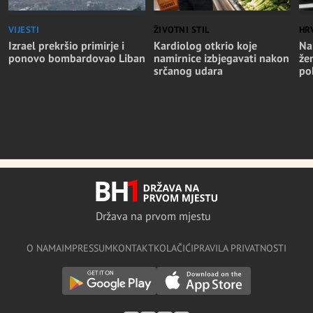
VIJESTI
ŽIVOTNI STIL
HR
Izrael prekršio primirje i
Kardiolog otkrio koje
Na
ponovo bombardovao Liban
namirnice izbjegavati nakon
že
srčanog udara
po
Država na prvom mjestu
O NAMA
IMPRESSUM
KONTAKT
KOLAČIĆI
PRAVILA PRIVATNOSTI