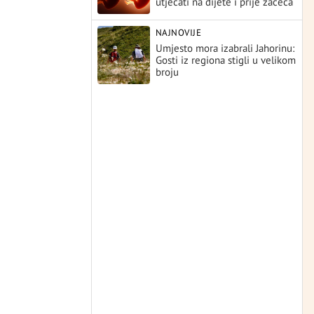
utjecati na dijete i prije začeća
NAJNOVIJE
Umjesto mora izabrali Jahorinu:
Gosti iz regiona stigli u velikom
broju