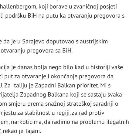
allenbergom, koji borave u zvaničnoj posjeti
zili podršku BiH na putu ka otvaranju pregovora s
je da je u Sarajevo doputovao s austrijskim
 otvaranju pregovora sa BiH.
ija je danas bolja nego bilo kad u historiji vaše
i put za otvaranje i okončanje pregovora da
Za Italiju je Zapadni Balkan prioritet. Mi s
jatelja Zapadnog Balkana koji se sastaju svaka
vom smjeru prema snažnoj strateškoj saradnji o
estu za stabilnost u regiji, za rad protiv
žjem, narkoticima, da radimo na problemu ilegalnih
 rekao je Tajani.