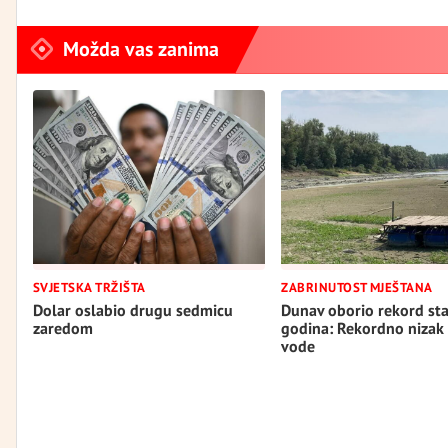
Možda vas zanima
SVJETSKA TRŽIŠTA
ZABRINUTOST MJEŠTANA
Dolar oslabio drugu sedmicu
Dunav oborio rekord st
zaredom
godina: Rekordno nizak
vode