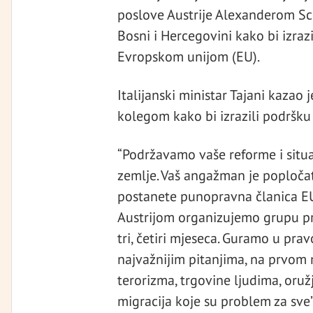
poslove Austrije Alexanderom Sch
Bosni i Hercegovini kako bi izra
Evropskom unijom (EU).
Italijanski ministar Tajani kazao 
kolegom kako bi izrazili podršku
“Podržavamo vaše reforme i situac
zemlje. Vaš angažman je popločat
postanete punopravna članica EU. 
Austrijom organizujemo grupu pri
tri, četiri mjeseca. Guramo u pra
najvažnijim pitanjima, na prvom mj
terorizma, trgovine ljudima, oru
migracija koje su problem za sve”,