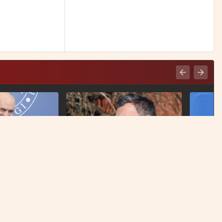
MVP
I ako Schmidt ode, dolaze oni
 zvona hvali
koji razumiju BiH