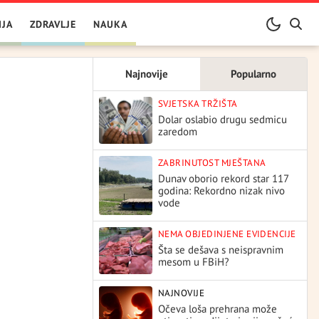
IJA
ZDRAVLJE
NAUKA
Najnovije
Popularno
SVJETSKA TRŽIŠTA
Dolar oslabio drugu sedmicu
zaredom
ZABRINUTOST MJEŠTANA
Dunav oborio rekord star 117
godina: Rekordno nizak nivo
vode
NEMA OBJEDINJENE EVIDENCIJE
Šta se dešava s neispravnim
mesom u FBiH?
NAJNOVIJE
Očeva loša prehrana može