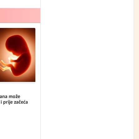
rana može
 i prije začeća