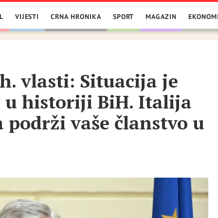
L
VIJESTI
CRNA HRONIKA
SPORT
MAGAZIN
EKONOM
. vlasti: Situacija je
u historiji BiH. Italija
a podrži vaše članstvo u