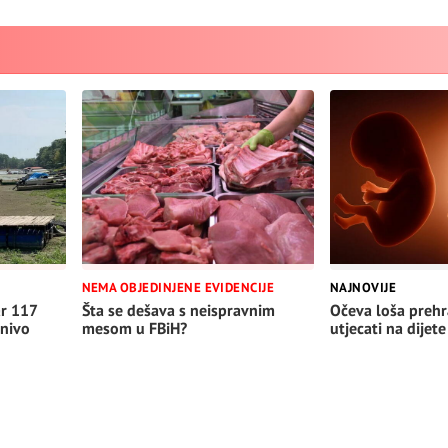
NEMA OBJEDINJENE EVIDENCIJE
NAJNOVIJE
Šta se dešava s neispravnim
Očeva loša preh
ar 117
mesom u FBiH?
utjecati na dijete
 nivo