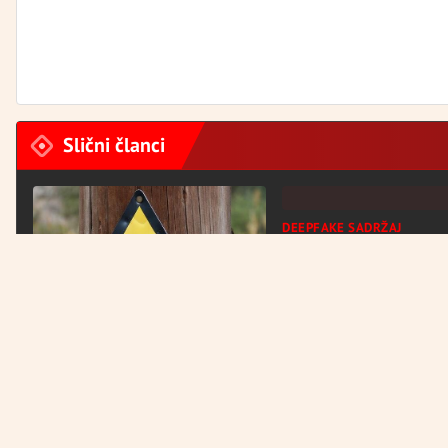
Slični članci
DEEPFAKE SADRŽAJ
Lažne fotografije Giorg
u donjem vešu izazvale
Italiji
VIJESTI
Tragedija u Italiji: Djevojčica iz
BiH umrla nakon strujnog udara