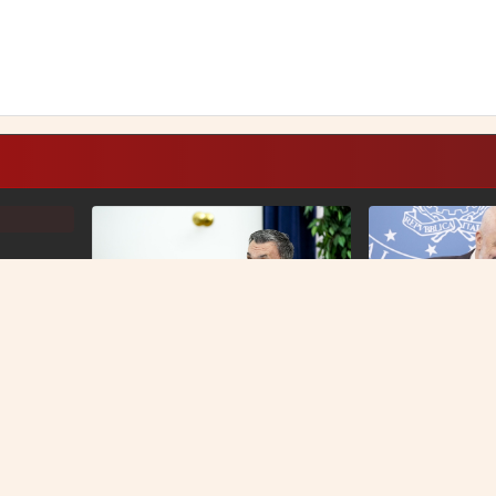
ie Meloni
 buru u
POVODOM SKANDALOZNOG SKUPA U
ZAGREBU
Konaković najavio da će danas
POSEBAN ODNOS
poslati protestnu notu Hrvatskoj
Edi Rama na sva
Giorgiu Meloni