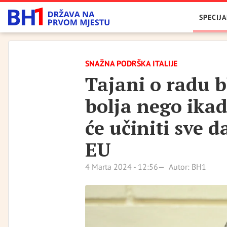
SPECIJA
SNAŽNA PODRŠKA ITALIJE
Tajani o radu bh
bolja nego ikad 
će učiniti sve d
EU
4 Marta 2024 - 12:56
Autor: BH1