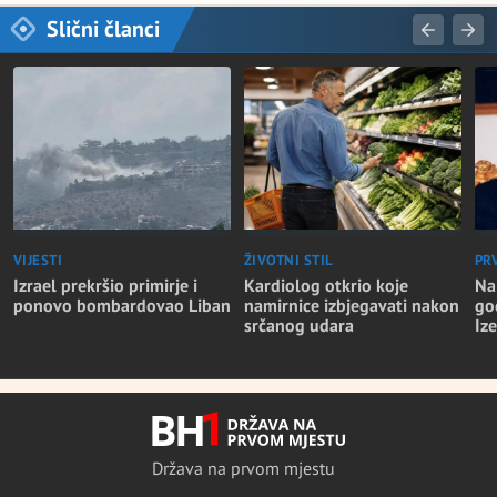
Slični članci
VIJESTI
ŽIVOTNI STIL
PR
Izrael prekršio primirje i
Kardiolog otkrio koje
Na
ponovo bombardovao Liban
namirnice izbjegavati nakon
go
srčanog udara
Iz
Država na prvom mjestu