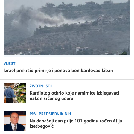
VIJESTI
Izrael prekršio primirje i ponovo bombardovao Liban
ŽIVOTNI STIL
Kardiolog otkrio koje namirnice izbjegavati
nakon srčanog udara
PRVI PREDSJEDNIK BIH
Na današnji dan prije 101 godinu rođen Alija
Izetbegović