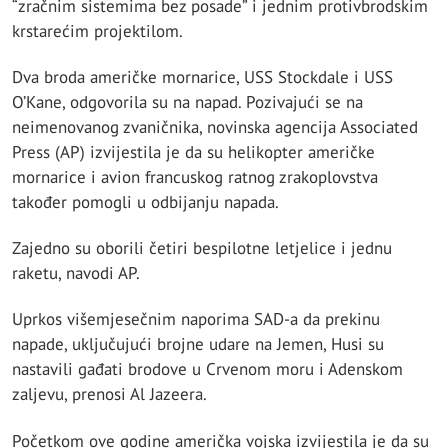
“zračnim sistemima bez posade” i jednim protivbrodskim
krstarećim projektilom.
Dva broda američke mornarice, USS Stockdale i USS
O’Kane, odgovorila su na napad. Pozivajući se na
neimenovanog zvaničnika, novinska agencija Associated
Press (AP) izvijestila je da su helikopter američke
mornarice i avion francuskog ratnog zrakoplovstva
također pomogli u odbijanju napada.
Zajedno su oborili četiri bespilotne letjelice i jednu
raketu, navodi AP.
Uprkos višemjesečnim naporima SAD-a da prekinu
napade, uključujući brojne udare na Jemen, Husi su
nastavili gađati brodove u Crvenom moru i Adenskom
zaljevu, prenosi Al Jazeera.
Početkom ove godine američka vojska izvijestila je da su