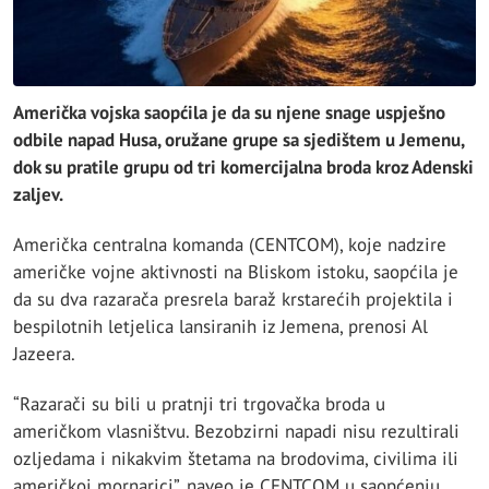
Američka vojska saopćila je da su njene snage uspješno
odbile napad Husa, oružane grupe sa sjedištem u Jemenu,
dok su pratile grupu od tri komercijalna broda kroz Adenski
zaljev.
Američka centralna komanda (CENTCOM), koje nadzire
američke vojne aktivnosti na Bliskom istoku, saopćila je
da su dva razarača presrela baraž krstarećih projektila i
bespilotnih letjelica lansiranih iz Jemena, prenosi Al
Jazeera.
“Razarači su bili u pratnji tri trgovačka broda u
američkom vlasništvu. Bezobzirni napadi nisu rezultirali
ozljedama i nikakvim štetama na brodovima, civilima ili
američkoj mornarici”, naveo je CENTCOM u saopćenju.