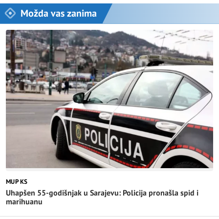
Možda vas zanima
MUP KS
Uhapšen 55-godišnjak u Sarajevu: Policija pronašla spid i
marihuanu