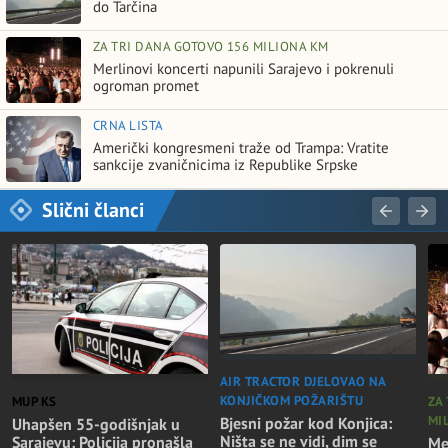
do Tarčina
ZA TRI DANA GOTOVO 156 MILIONA KM
Merlinovi koncerti napunili Sarajevo i pokrenuli
ogroman promet
CRNA LISTA
Američki kongresmeni traže od Trampa: Vratite
sankcije zvaničnicima iz Republike Srpske
Slični članci
AIR TRACTOR DJELOVAO NA
KONJIČKOM POŽARIŠTU
MUP KS
ZA
MI
Bjesni požar kod Konjica:
Uhapšen 55-godišnjak u
Ništa se ne vidi, dim se
Sarajevu: Policija pronašla
Me