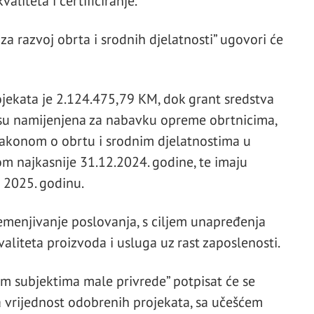
liteta i certificiranje.
 za razvoj obrta i srodnih djelatnosti” ugovori će
jekata je 2.124.475,79 KM, dok grant sredstva
su namijenjena za nabavku opreme obrtnicima,
 Zakonom o obrtu i srodnim djelatnostima u
dom najkasnije 31.12.2024. godine, te imaju
 2025. godinu.
emenjivanje poslovanja, s ciljem unapređenja
liteta proizvoda i usluga uz rast zaposlenosti.
m subjektima male privrede” potpisat će se
 vrijednost odobrenih projekata, sa učešćem