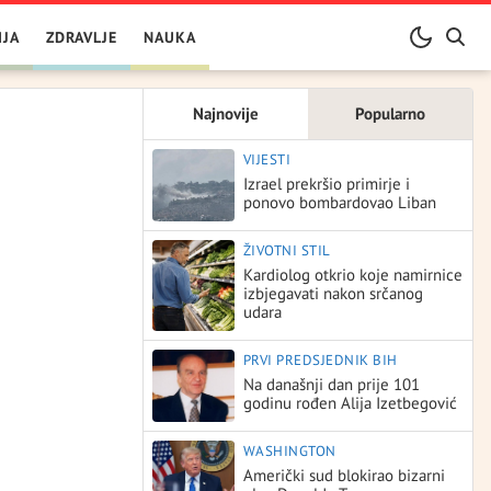
IJA
ZDRAVLJE
NAUKA
Najnovije
Popularno
VIJESTI
Izrael prekršio primirje i
ponovo bombardovao Liban
ŽIVOTNI STIL
Kardiolog otkrio koje namirnice
izbjegavati nakon srčanog
udara
PRVI PREDSJEDNIK BIH
Na današnji dan prije 101
godinu rođen Alija Izetbegović
WASHINGTON
Američki sud blokirao bizarni