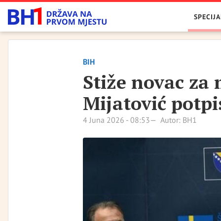
SPECIJA
BIH
Stiže novac za 
Mijatović potp
4 Juna 2026 - 08:53
Autor: BH1