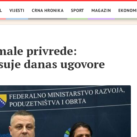
L
VIJESTI
CRNA HRONIKA
SPORT
MAGAZIN
EKONOM
male privrede:
isuje danas ugovore