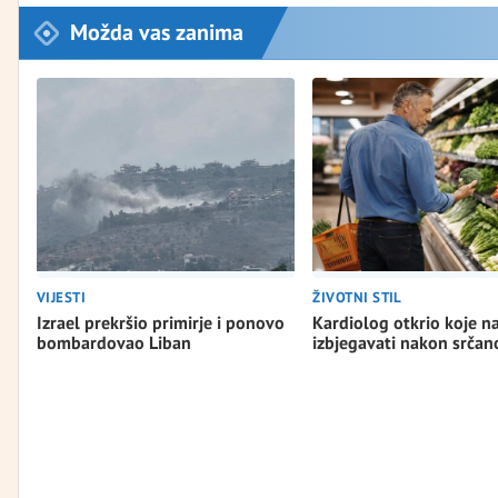
Možda vas zanima
VIJESTI
ŽIVOTNI STIL
Izrael prekršio primirje i ponovo
Kardiolog otkrio koje n
bombardovao Liban
izbjegavati nakon srča