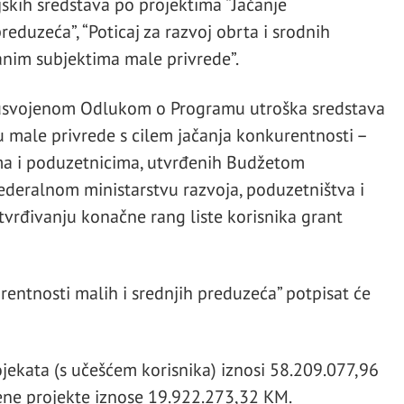
jskih sredstava po projektima “Jačanje
reduzeća”, “Poticaj za razvoj obrta i srodnih
vanim subjektima male privrede”.
s usvojenom Odlukom o Programu utroška sredstava
u male privrede s cilem jačanja konkurentnosti –
ma i poduzetnicima, utvrđenih Budžetom
ederalnom ministarstvu razvoja, poduzetništva i
tvrđivanju konačne rang liste korisnika grant
rentnosti malih i srednjih preduzeća” potpisat će
ekata (s učešćem korisnika) iznosi 58.209.077,96
ene projekte iznose 19.922.273,32 KM.