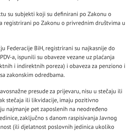
tu su subjekti koji su definirani po Zakonu o
 a registrirani po Zakonu o privrednim društvima u
u Federacije BiH, registrirani su najkasnije do
 PDV-a, ispunili su obaveze vezane uz plaćanja
tnih i indirektnih poreza) i obaveza za penziono i
u sa zakonskim odredbama.
vosnažne presude za prijevaru, nisu u stečaju ili
 stečaja ili likvidacije, imaju pozitivno
maju najmanje pet zaposlenih na neodređeno
jedinice, zaključno s danom raspisivanja Javnog
nost (ili djelatnost poslovnih jedinica ukoliko