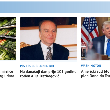
WASHINGTON
PRVI PREDSJEDNIK BIH
Američki sud blo
amirnice
Na današnji dan prije 101 godinu
plan Donalda Tr
nog udara
rođen Alija Izetbegović