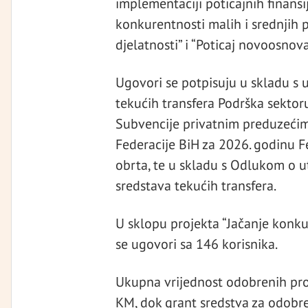
implementaciji poticajnih finansi
konkurentnosti malih i srednjih p
djelatnosti” i “Poticaj novoosno
Ugovori se potpisuju u skladu 
tekućih transfera Podrška sektor
Subvencije privatnim preduzeći
Federacije BiH za 2026. godinu F
obrta, te u skladu s Odlukom o u
sredstava tekućih transfera.
U sklopu projekta “Jačanje konku
se ugovori sa 146 korisnika.
Ukupna vrijednost odobrenih proj
KM, dok grant sredstva za odobr