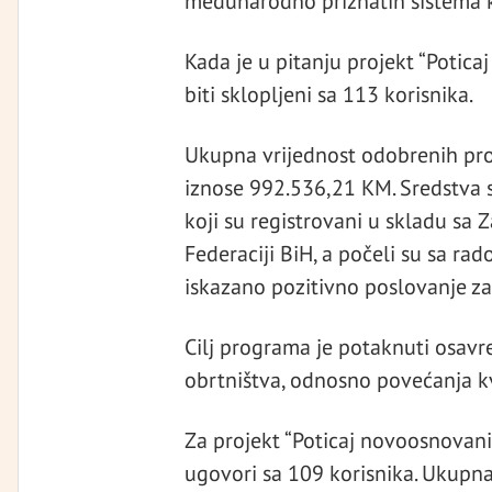
međunarodno priznatih sistema kva
Kada je u pitanju projekt “Poticaj
biti sklopljeni sa 113 korisnika.
Ukupna vrijednost odobrenih pro
iznose 992.536,21 KM. Sredstva 
koji su registrovani u skladu sa
Federaciji BiH, a počeli su sa ra
iskazano pozitivno poslovanje za
Cilj programa je potaknuti osavr
obrtništva, odnosno povećanja kva
Za projekt “Poticaj novoosnovani
ugovori sa 109 korisnika. Ukupna