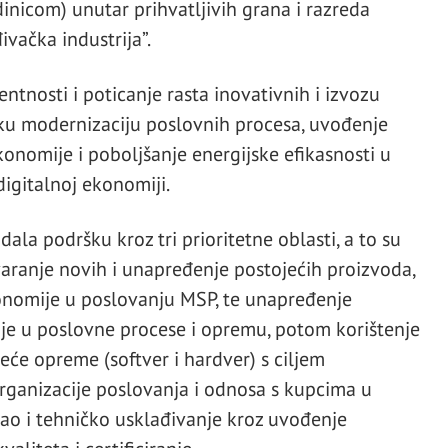
inicom) unutar prihvatljivih grana i razreda
ivačka industrija”.
entnosti i poticanje rasta inovativnih i izvozu
u modernizaciju poslovnih procesa, uvođenje
konomije i poboljšanje energijske efikasnosti u
digitalnoj ekonomiji.
dala podršku kroz tri prioritetne oblasti, a to su
aranje novih i unapređenje postojećih proizvoda,
nomije u poslovanju MSP, te unapređenje
cije u poslovne procese i opremu, potom korištenje
teće opreme (softver i hardver) s ciljem
organizacije poslovanja i odnosa s kupcima u
kao i tehničko usklađivanje kroz uvođenje