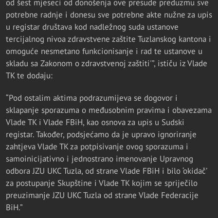
od šest mjeseci od donošenja ove presude preduzmu sve
potrebne radnje i donesu sve potrebne akte nužne za upis
u registar društava kod nadležnog suda ustanove
tercijalnog nivoa zdravstvene zaštite Tuzlanskog kantona i
omoguće nesmetano funkcionisanje i rad te ustanove u
skladu sa Zakonom o zdravstvenoj zaštiti'”, ističu iz Vlade
TK te dodaju:
“Pod ostalim aktima podrazumijeva se dogovor i
sklapanje sporazuma o međusobnim pravima i obavezama
Vlade TK i Vlade FBiH, kao osnova za upis u Sudski
registar. Također, podsjećamo da je upravo ignoriranje
zahtjeva Vlade TK za potpisivanje ovog sporazuma i
samoinicijativno i jednostrano imenovanje Upravnog
odbora JZU UKC Tuzla, od strane Vlade FBiH i bilo ‘okidač’
za postupanje Skupštine i Vlade TK kojim se spriječilo
preuzimanje JZU UKC Tuzla od strane Vlade Federacije
BiH.”