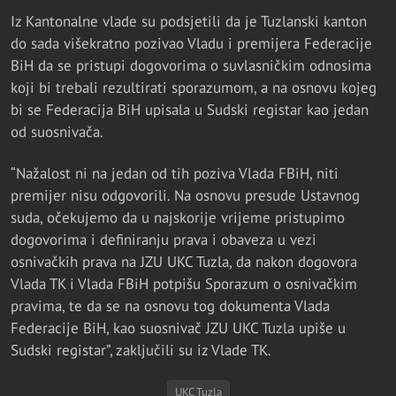
Iz Kantonalne vlade su podsjetili da je Tuzlanski kanton
do sada višekratno pozivao Vladu i premijera Federacije
BiH da se pristupi dogovorima o suvlasničkim odnosima
koji bi trebali rezultirati sporazumom, a na osnovu kojeg
bi se Federacija BiH upisala u Sudski registar kao jedan
od suosnivača.
“Nažalost ni na jedan od tih poziva Vlada FBiH, niti
premijer nisu odgovorili. Na osnovu presude Ustavnog
suda, očekujemo da u najskorije vrijeme pristupimo
dogovorima i definiranju prava i obaveza u vezi
osnivačkih prava na JZU UKC Tuzla, da nakon dogovora
Vlada TK i Vlada FBiH potpišu Sporazum o osnivačkim
pravima, te da se na osnovu tog dokumenta Vlada
Federacije BiH, kao suosnivač JZU UKC Tuzla upiše u
Sudski registar”, zaključili su iz Vlade TK.
UKC Tuzla