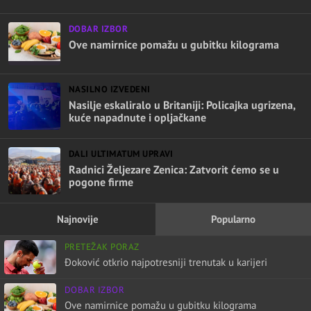
DOBAR IZBOR
Ove namirnice pomažu u gubitku kilograma
NASILNO IZVEDENI
Nasilje eskaliralo u Britaniji: Policajka ugrizena,
kuće napadnute i opljačkane
DALI ULTIMATUM UPRAVI
Radnici Željezare Zenica: Zatvorit ćemo se u
pogone firme
Najnovije
Popularno
PRETEŽAK PORAZ
Đoković otkrio najpotresniji trenutak u karijeri
DOBAR IZBOR
Ove namirnice pomažu u gubitku kilograma