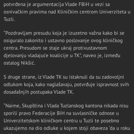
potvrđena je argumentacija Vlade FBiH u vezi sa
osnivačkim pravima nad Kliničkim centrom Univerziteta u
Tuzli.
“Pozdravljam presudu koja je izuzetno važna kako bi se
osiguralo zakonito i ustavno poslovanje ovog kliničkog
centra. Presudom se staje ukraj protivustavnom
djelovanju vladajuće koalicije u TK”, naveo je, između
ostalog Nikšić.
S druge strane, iz Vlade TK su istaknuli da su zadovoljni
odlukom koja, kako naglašavaju, potvrđuje ispravnost svih
dosadašnjih postupaka Vlade TK.
“Naime, Skupština i Vlada Tuzlanskog kantona nikada nisu
sporili pravo Federacije BiH na suvlasničke odnose u
Univerzitetskom kliničkom centru u Tuzli te posebno
ukazujemo na dio odluke u kojem stoji obaveza ‘da u roku