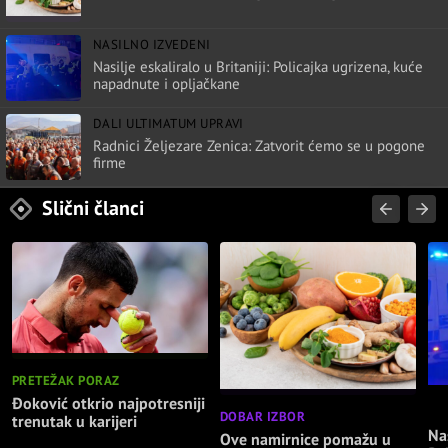
NASILNO IZVEDENI
Nasilje eskaliralo u Britaniji: Policajka ugrizena, kuće
napadnute i opljačkane
DALI ULTIMATUM UPRAVI
Radnici Željezare Zenica: Zatvorit ćemo se u pogone
firme
Slični članci
PRETEŽAK PORAZ
Đoković otkrio najpotresniji
NA
DOBAR IZBOR
trenutak u karijeri
Nas
Ove namirnice pomažu u