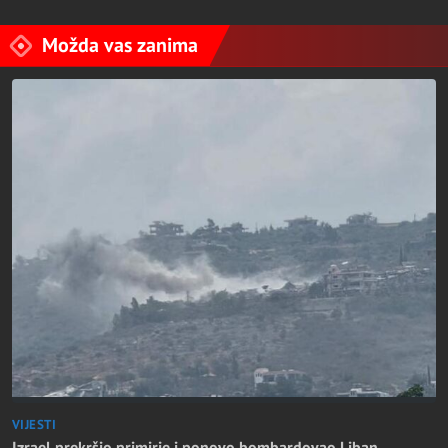
Možda vas zanima
VIJESTI
Izrael prekršio primirje i ponovo bombardovao Liban