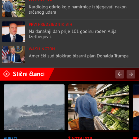
Kardiolog otkrio koje namirnice izbjegavati nakon
srčanog udara
PRVI PREDSJEDNIK BIH
Na današnji dan prije 101 godinu rođen Alija
Izetbegović
WASHINGTON
Američki sud blokirao bizarni plan Donalda Trumpa
Slični članci
VIJESTI
ŽIVOTNI STIL
PR