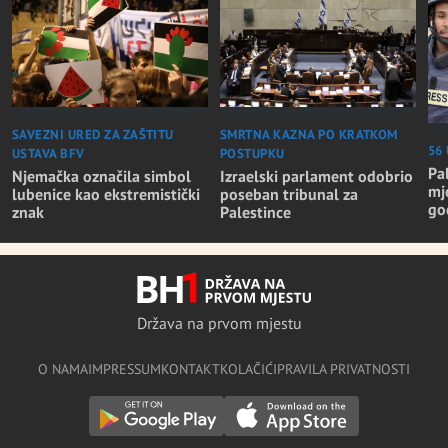
SAVEZNI URED ZA ZAŠTITU
SMRTNA KAZNA PO KRATKOM
56
USTAVA BFV
POSTUPKU
Pa
Njemačka označila simbol
Izraelski parlament odobrio
mj
lubenice kao ekstremistički
poseban tribunal za
go
znak
Palestince
Država na prvom mjestu
O NAMA
IMPRESSUM
KONTAKT
KOLAČIĆI
PRAVILA PRIVATNOSTI