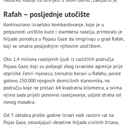
iskustvo. Radije ću umrijeti u svom domu”, zaključio je.
Rafah – posljednje utočište
Kontinuirano izraelsko bombardovanje, koje je u
potpunosti uništilo kuće i stambena naselja, primoralo je
hiljade porodica u Pojasu Gaze da imigriraju u grad Rafah,
koji se smatra posljednjim njihovim utočištem.
Oko 1,4 miliona raseljenih ljudi iz različitih područja
Pojasa Gaze, koji su pobjegli zbog izraelske agresije prije
otprilike četiri mjeseca, trenutno boravi u Rafahu, pored
gotovo 250.000 njegovih domicilnih stanovnika, na
području koje ne prelazi 64 kvadratna kilometra, a svima
njima sada prijeti ponovno raseljavanje, usljed straha od
novog masakra.
Od 7. oktobra prošle godine Izrael vodi razorni rat na
Pojas Gaze, ostavljajući desetine hiljada civilnih žrtava,