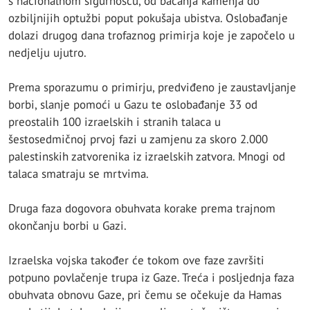
s nacionalnom sigurnošću, od bacanja kamenja do
ozbiljnijih optužbi poput pokušaja ubistva. Oslobađanje
dolazi drugog dana trofaznog primirja koje je započelo u
nedjelju ujutro.
Prema sporazumu o primirju, predviđeno je zaustavljanje
borbi, slanje pomoći u Gazu te oslobađanje 33 od
preostalih 100 izraelskih i stranih talaca u
šestosedmičnoj prvoj fazi u zamjenu za skoro 2.000
palestinskih zatvorenika iz izraelskih zatvora. Mnogi od
talaca smatraju se mrtvima.
Druga faza dogovora obuhvata korake prema trajnom
okončanju borbi u Gazi.
Izraelska vojska također će tokom ove faze završiti
potpuno povlačenje trupa iz Gaze. Treća i posljednja faza
obuhvata obnovu Gaze, pri čemu se očekuje da Hamas