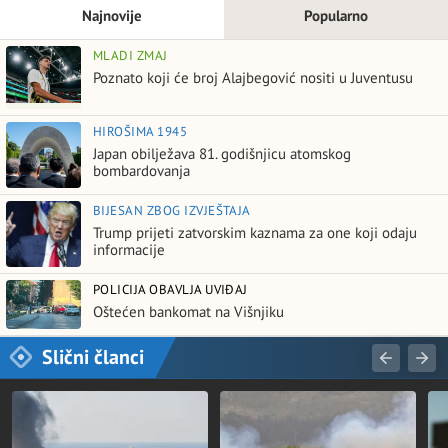
Najnovije
Popularno
MLADI ZMAJ
Poznato koji će broj Alajbegović nositi u Juventusu
HIROŠIMA 1945
Japan obilježava 81. godišnjicu atomskog
bombardovanja
BIJESAN ZBOG IZVJEŠTAJA
Trump prijeti zatvorskim kaznama za one koji odaju
informacije
POLICIJA OBAVLJA UVIĐAJ
Oštećen bankomat na Višnjiku
Slični članci