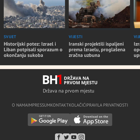
SVIJET
VIJESTI
VIJ
Historijski potez: Izrael i
Iranski projektili ispaljeni
Iz
Liban potpisali sporazum o
prema Izraelu, proglašena
op
okončanju sukoba
zračna uzbuna
up
Država na prvom mjestu
O NAMA
IMPRESSUM
KONTAKT
KOLAČIĆI
PRAVILA PRIVATNOSTI