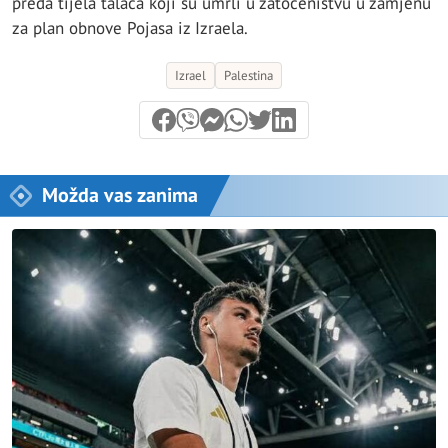
preda tijela talaca koji su umrli u zatočeništvu u zamjenu
za plan obnove Pojasa iz Izraela.
Izrael
Palestina
Možda vas zanima