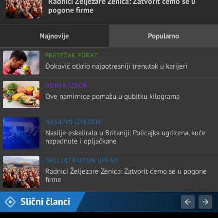
Radnici Željezare Zenica: Zatvorit ćemo se u
pogone firme
Najnovije
Popularno
PRETEŽAK PORAZ
Đoković otkrio najpotresniji trenutak u karijeri
DOBAR IZBOR
Ove namirnice pomažu u gubitku kilograma
NASILNO IZVEDENI
Nasilje eskaliralo u Britaniji: Policajka ugrizena, kuće
napadnute i opljačkane
DALI ULTIMATUM UPRAVI
Radnici Željezare Zenica: Zatvorit ćemo se u pogone
firme
Slični članci