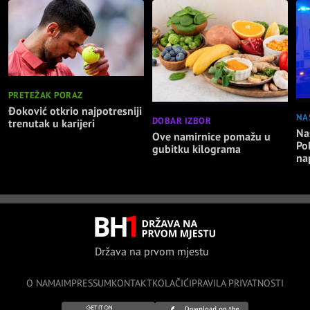
PRETEŽAK PORAZ
Đoković otkrio najpotresniji
NA
DOBAR IZBOR
trenutak u karijeri
Nas
Ove namirnice pomažu u
Po
gubitku kilograma
na
Država na prvom mjestu
O NAMA
IMPRESSUM
KONTAKT
KOLAČIĆI
PRAVILA PRIVATNOSTI