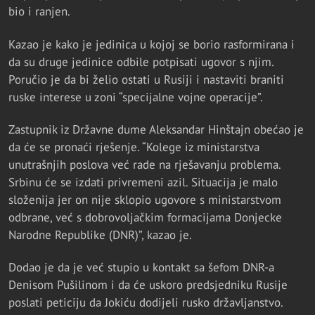
bio i ranjen.
Kazao je kako je jedinica u kojoj se borio rasformirana i
da su druge jedinice odbile potpisati ugovor s njim.
Poručio je da bi želio ostati u Rusiji i nastaviti braniti
ruske interese u zoni “specijalne vojne operacije”.
Zastupnik iz Državne dume Aleksandar Hinštajn obećao je
da će se pronaći rješenje. “Kolege iz ministarstva
unutrašnjih poslova već rade na rješavanju problema.
Srbinu će se izdati privremeni azil. Situacija je malo
složenija jer on nije sklopio ugovore s ministarstvom
odbrane, već s dobrovoljačkim formacijama Donjecke
Narodne Republike (DNR)”, kazao je.
Dodao je da je već stupio u kontakt sa šefom DNR-a
Denisom Pušilinom i da će uskoro predsjedniku Rusije
poslati peticiju da Jokiću dodijeli rusko državljanstvo.