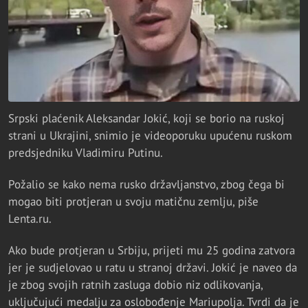
Srpski plaćenik Aleksandar Jokić, koji se borio na ruskoj
strani u Ukrajini, snimio je videoporuku upućenu ruskom
predsjedniku Vladimiru Putinu.
Požalio se kako nema rusko državljanstvo, zbog čega bi
mogao biti protjeran u svoju matičnu zemlju, piše
Lenta.ru.
Ako bude protjeran u Srbiju, prijeti mu 25 godina zatvora
jer je sudjelovao u ratu u stranoj državi. Jokić je naveo da
je zbog svojih ratnih zasluga dobio niz odlikovanja,
uključujući medalju za oslobođenje Mariupolja. Tvrdi da je