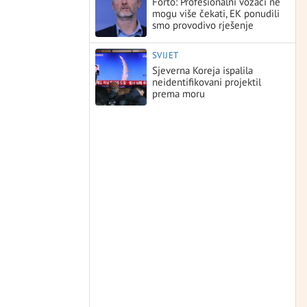
Forto: Profesionalni vozači ne
mogu više čekati, EK ponudili
smo provodivo rješenje
SVIJET
Sjeverna Koreja ispalila
neidentifikovani projektil
prema moru