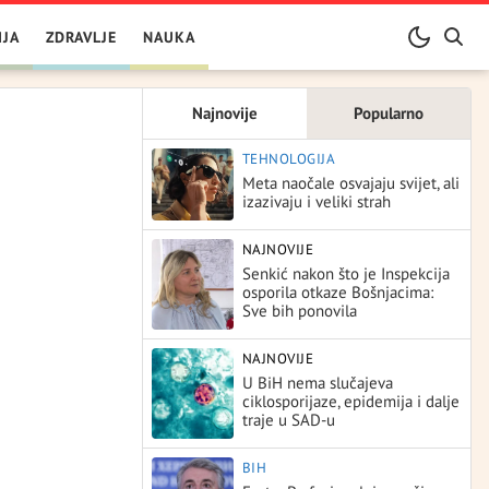
IJA
ZDRAVLJE
NAUKA
Najnovije
Popularno
TEHNOLOGIJA
Meta naočale osvajaju svijet, ali
izazivaju i veliki strah
NAJNOVIJE
Senkić nakon što je Inspekcija
osporila otkaze Bošnjacima:
Sve bih ponovila
NAJNOVIJE
U BiH nema slučajeva
ciklosporijaze, epidemija i dalje
traje u SAD-u
BIH