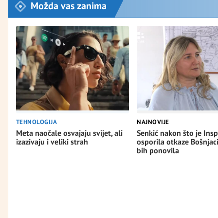
Možda vas zanima
TEHNOLOGIJA
NAJNOVIJE
Meta naočale osvajaju svijet, ali
Senkić nakon što je Insp
izazivaju i veliki strah
osporila otkaze Bošnjac
bih ponovila