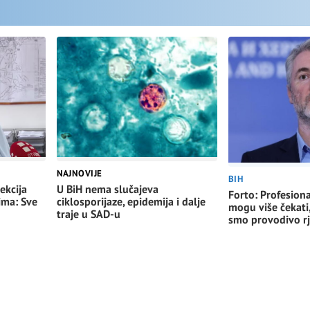
NAJNOVIJE
BIH
ekcija
U BiH nema slučajeva
Forto: Profesiona
ima: Sve
ciklosporijaze, epidemija i dalje
mogu više čekati
traje u SAD-u
smo provodivo rj