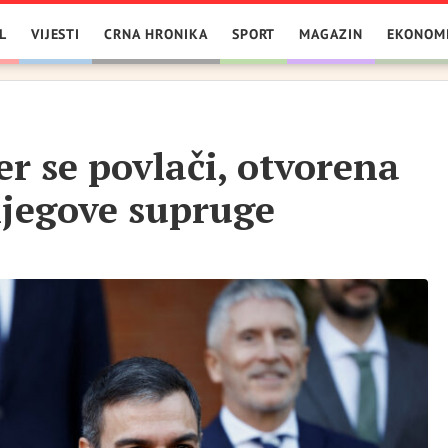
L
VIJESTI
CRNA HRONIKA
SPORT
MAGAZIN
EKONOM
r se povlači, otvorena
njegove supruge