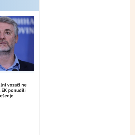
lni vozači ne
, EK ponudili
ešenje