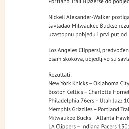
Portland Trail Blazerse do pobj
Nickeil Alexander-Walker postiga
savladao Milwaukee Buckse rezul
uzastopnu pobjedu i prvi put od
Los Angeles Clippersi, predvođe
osam skokova, ubjedljivo su savl
Rezultati:
New York Knicks – Oklahoma Cit
Boston Celtics – Charlotte Horne
Philadelphia 76ers – Utah Jazz 1
Memphis Grizzlies – Portland Tra
Milwaukee Bucks – Atlanta Haw
LA Clippers – Indiana Pacers 130