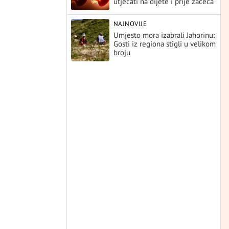
utjecati na dijete i prije začeća
NAJNOVIJE
Umjesto mora izabrali Jahorinu:
Gosti iz regiona stigli u velikom
broju