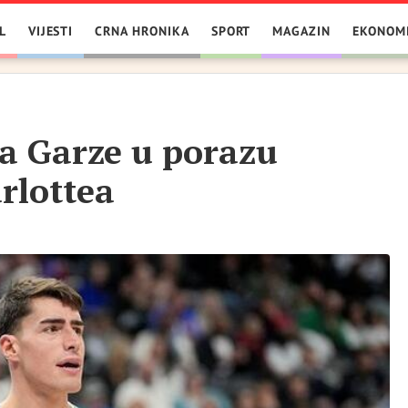
L
VIJESTI
CRNA HRONIKA
SPORT
MAGAZIN
EKONOM
a Garze u porazu
rlottea