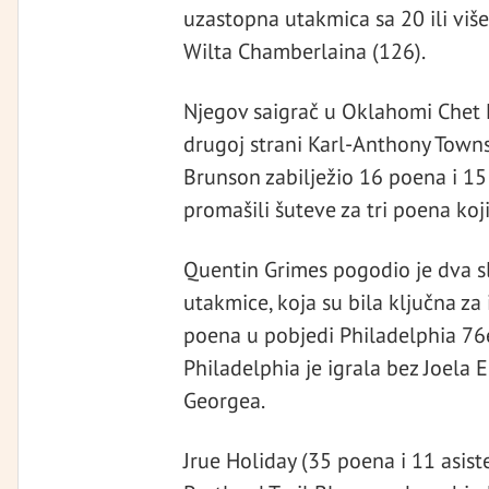
uzastopna utakmica sa 20 ili viš
Wilta Chamberlaina (126).
Njegov saigrač u Oklahomi Chet
drugoj strani Karl-Anthony Towns
Brunson zabilježio 16 poena i 15 a
promašili šuteve za tri poena koji
Quentin Grimes pogodio je dva s
utakmice, koja su bila ključna za
poena u pobjedi Philadelphia 76
Philadelphia je igrala bez Joel
Georgea.
Jrue Holiday (35 poena i 11 asist