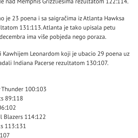
ede nad Memphis Grizzliesima rezultatom 122:114.
o je 23 poena i sa saigračima iz Atlanta Hawksa
tatom 131:113. Atlanta je tako upisala petu
 decembra ima više pobjeda nego poraza.
ni Kawhijem Leonardom koji je ubacio 29 poena uz
adali Indiana Pacerse rezultatom 130:107.
y Thunder 100:103
ts 89:118
06:102
il Blazers 114:122
ks 113:131
:107