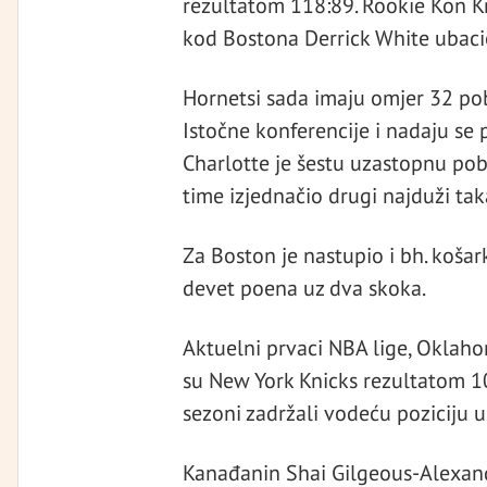
rezultatom 118:89. Rookie Kon Kn
kod Bostona Derrick White ubaci
Hornetsi sada imaju omjer 32 po
Istočne konferencije i nadaju se 
Charlotte je šestu uzastopnu pob
time izjednačio drugi najduži takav
Za Boston je nastupio i bh. košar
devet poena uz dva skoka.
Aktuelni prvaci NBA lige, Oklaho
su New York Knicks rezultatom 1
sezoni zadržali vodeću poziciju u c
Kanađanin Shai Gilgeous-Alexande