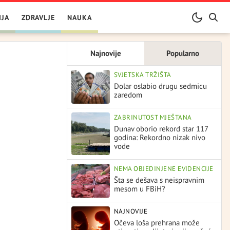
IJA
ZDRAVLJE
NAUKA
Najnovije
Popularno
SVJETSKA TRŽIŠTA
Dolar oslabio drugu sedmicu
zaredom
ZABRINUTOST MJEŠTANA
Dunav oborio rekord star 117
godina: Rekordno nizak nivo
vode
NEMA OBJEDINJENE EVIDENCIJE
Šta se dešava s neispravnim
mesom u FBiH?
NAJNOVIJE
Očeva loša prehrana može