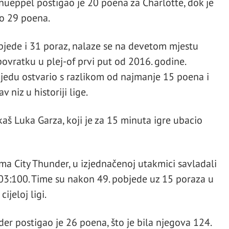
ueppel postigao je 20 poena za Charlotte, dok je
o 29 poena.
bjede i 31 poraz, nalaze se na devetom mjestu
povratku u plej-of prvi put od 2016. godine.
jedu ostvario s razlikom od najmanje 15 poena i
 niz u historiji lige.
kaš Luka Garza, koji je za 15 minuta igre ubacio
ma City Thunder, u izjednačenoj utakmici savladali
03:100. Time su nakon 49. pobjede uz 15 poraza u
ijeloj ligi.
r postigao je 26 poena, što je bila njegova 124.