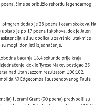
e poena, čime se približio rekordu legendarnog
 Holmgren dodao je 28 poena i osam skokova. Na
 upisao je po 17 poena i skokova, dok je Jalen
sistencija, ali su obojica u završnici utakmice
 su mogli donijeti izjednačenje.
lobodna bacanja 16,4 sekunde prije kraja
 izjednačenje, dok je Tyrese Maxey postigao 25
ersa nad Utah Jazzom rezultatom 106:102.
a Embiida, VJ Edgecomba i suspendovanog Paula
encija) i Jerami Grant (30 poena) predvodili su