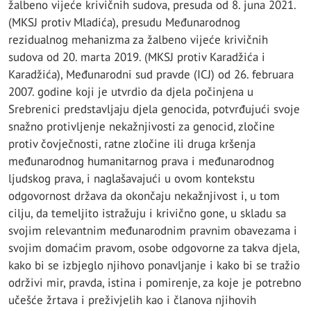
žalbeno vijeće krivičnih sudova, presuda od 8. juna 2021.
(MKSJ protiv Mladića), presudu Međunarodnog
rezidualnog mehanizma za žalbeno vijeće krivičnih
sudova od 20. marta 2019. (MKSJ protiv Karadžića i
Karadžića), Međunarodni sud pravde (ICJ) od 26. februara
2007. godine koji je utvrdio da djela počinjena u
Srebrenici predstavljaju djela genocida, potvrđujući svoje
snažno protivljenje nekažnjivosti za genocid, zločine
protiv čovječnosti, ratne zločine ili druga kršenja
međunarodnog humanitarnog prava i međunarodnog
ljudskog prava, i naglašavajući u ovom kontekstu
odgovornost država da okončaju nekažnjivost i, u tom
cilju, da temeljito istražuju i krivično gone, u skladu sa
svojim relevantnim međunarodnim pravnim obavezama i
svojim domaćim pravom, osobe odgovorne za takva djela,
kako bi se izbjeglo njihovo ponavljanje i kako bi se tražio
održivi mir, pravda, istina i pomirenje, za koje je potrebno
učešće žrtava i preživjelih kao i članova njihovih