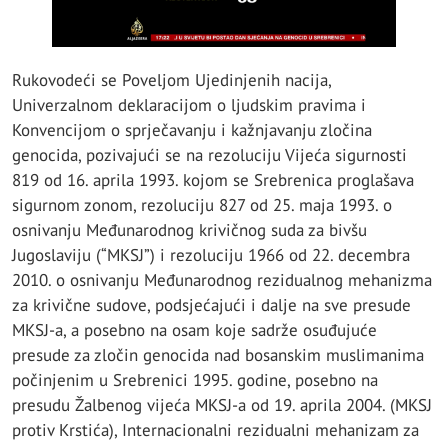
Rukovodeći se Poveljom Ujedinjenih nacija,
Univerzalnom deklaracijom o ljudskim pravima i
Konvencijom o sprječavanju i kažnjavanju zločina
genocida, pozivajući se na rezoluciju Vijeća sigurnosti
819 od 16. aprila 1993. kojom se Srebrenica proglašava
sigurnom zonom, rezoluciju 827 od 25. maja 1993. o
osnivanju Međunarodnog krivičnog suda za bivšu
Jugoslaviju (“MKSJ”) i rezoluciju 1966 od 22. decembra
2010. o osnivanju Međunarodnog rezidualnog mehanizma
za krivične sudove, podsjećajući i dalje na sve presude
MKSJ-a, a posebno na osam koje sadrže osuđujuće
presude za zločin genocida nad bosanskim muslimanima
počinjenim u Srebrenici 1995. godine, posebno na
presudu Žalbenog vijeća MKSJ-a od 19. aprila 2004. (MKSJ
protiv Krstića), Internacionalni rezidualni mehanizam za