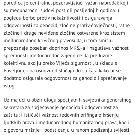
porodica je centralno, pozdravljajući važan napredak koji
su međunarodni sudovi postigli posljednjih godina u
pogledu borbe protiv nekažnjivosti i osiguravanja
odgovornosti za genocid, zločine protiv čovječnosti, ratne
zločine i druge neviđene zločine ostvarene kroz sistem
međunarodnog krivičnog pravosuđa, u tom smislu
prepoznaje poseban doprinos MKSJ-a i naglašava važnost
spremnosti međunarodne zajednice da preduzme
kolektivnu akciju preko Vijeća sigurnosti, u skladu s
Poveljom, i na osnovi od slučaja do slučaja kako bi se
dodatno osigurala odgovornost za genocid i sprečavanje
istog.
Uzimajući u obzir ulogu specijalnih savjetnika generalnog
sekretara za sprječavanje genocida i odgovornost za
zaštitu; i ističući važnost redovnih brifinga o kršenju
ljudskih prava i međunarodnog humanitarnog prava, kao i
o govoru mržnje i podsticanju u ranom podizanju svijesti