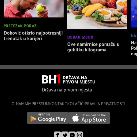
PRETEŽAK PORAZ
Đoković otkrio najpotresniji
NA
DOBAR IZBOR
trenutak u karijeri
Nas
Ove namirnice pomažu u
Po
gubitku kilograma
na
Država na prvom mjestu
O NAMA
IMPRESSUM
KONTAKT
KOLAČIĆI
PRAVILA PRIVATNOSTI