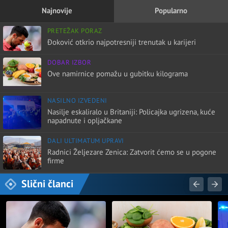
Najnovije
Popularno
PRETEŽAK PORAZ
Đoković otkrio najpotresniji trenutak u karijeri
DOBAR IZBOR
Ove namirnice pomažu u gubitku kilograma
NASILNO IZVEDENI
Nasilje eskaliralo u Britaniji: Policajka ugrizena, kuće
napadnute i opljačkane
DALI ULTIMATUM UPRAVI
Radnici Željezare Zenica: Zatvorit ćemo se u pogone
firme
Slični članci