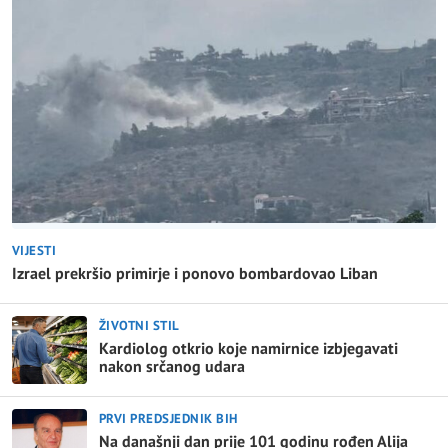
VIJESTI
Izrael prekršio primirje i ponovo bombardovao Liban
ŽIVOTNI STIL
Kardiolog otkrio koje namirnice izbjegavati
nakon srčanog udara
PRVI PREDSJEDNIK BIH
Na današnji dan prije 101 godinu rođen Alija