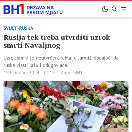
SVIJET -RUSIJA
Rusija tek treba utvrditi uzrok
smrti Navaljnog
Uzrok smrti je ‘neutvrđen’, rekla je Jarmiš, dodajući da
ruske vlasti lažu i odugovlače.
19 Februara 2024 - 11:17
Autor: BH1