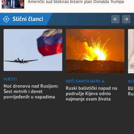
Američki sud blokirao bizarni plan Donalda Trumpa
Slični članci
VIJESTI
UOČI SAMITA NATO-A
SVI
Noć dronova nad Rusijom:
Ruski balistički napad na
EU
Šest mrtvih i devet
područje Kijeva odnio
Rus
povrijeđenih u napadima
najmanje osam života