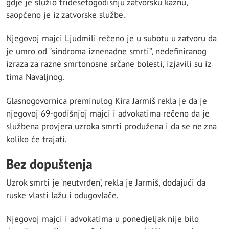
gdje je služio tridesetogodišnju zatvorsku kaznu,
saopćeno je iz zatvorske službe.
Njegovoj majci Ljudmili rečeno je u subotu u zatvoru da
je umro od “sindroma iznenadne smrti”, nedefiniranog
izraza za razne smrtonosne srčane bolesti, izjavili su iz
tima Navaljnog.
Glasnogovornica preminulog Kira Jarmiš rekla je da je
njegovoj 69-godišnjoj majci i advokatima rečeno da je
službena provjera uzroka smrti produžena i da se ne zna
koliko će trajati.
Bez dopuštenja
Uzrok smrti je ‘neutvrđen’, rekla je Jarmiš, dodajući da
ruske vlasti lažu i odugovlače.
Njegovoj majci i advokatima u ponedjeljak nije bilo