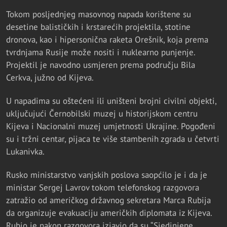
Tokom posljednjeg masovnog napada korištene su
desetine balističkih i krstarećih projektila, stotine
dronova, kao i hipersonična raketa Orešnik, koja prema
tvrdnjama Rusije može nositi i nuklearno punjenje.
Projektil je navodno usmjeren prema području Bila
Cerkva, južno od Kijeva.
U napadima su oštećeni ili uništeni brojni civilni objekti,
uključujući Černobilski muzej u historijskom centru
Kijeva i Nacionalni muzej umjetnosti Ukrajine. Pogođeni
su i tržni centar, pijaca te više stambenih zgrada u četvrti
Lukanivka.
Rusko ministarstvo vanjskih poslova saopćilo je i da je
ministar Sergej Lavrov tokom telefonskog razgovora
zatražio od američkog državnog sekretara Marca Rubija
da organizuje evakuaciju američkih diplomata iz Kijeva.
Rubio je nakon razgovora izjavio da su “Sjedinjene