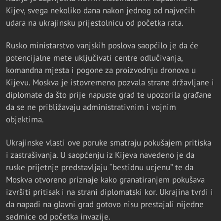
Kijev, svega nekoliko dana nakon jednog od najvećih
udara na ukrajinsku prijestolnicu od početka rata.
Rusko ministarstvo vanjskih poslova saopćilo je da će
potencijalne mete uključivati centre odlučivanja,
komandna mjesta i pogone za proizvodnju dronova u
Kijevu. Moskva je istovremeno pozvala strane državljane i
diplomate da što prije napuste grad te upozorila građane
da se ne približavaju administrativnim i vojnim
objektima.
Ukrajinske vlasti ove poruke smatraju pokušajem pritiska
i zastrašivanja. U saopćenju iz Kijeva navedeno je da
ruske prijetnje predstavljaju “bestidnu ucjenu” te da
Moskva otvoreno priznaje kako granatiranjem pokušava
izvršiti pritisak i na strani diplomatski kor. Ukrajina tvrdi i
da napadi na glavni grad gotovo nisu prestajali nijedne
sedmice od početka invazije.