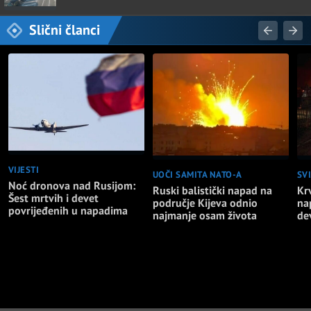
Slični članci
VIJESTI
UOČI SAMITA NATO-A
SVI
Noć dronova nad Rusijom:
Ruski balistički napad na
Kr
Šest mrtvih i devet
područje Kijeva odnio
na
povrijeđenih u napadima
najmanje osam života
de