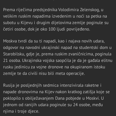
Prema riječima predsjednika Volodimira Zelenskog, u
velikim ruskim napadima izvedenim u noći sa petka na
subotu u Kijevu i drugim dijelovima zemlje poginule su
četiri osobe, dok je oko 100 ljudi povrijeđeno.
Moskva tvrdi da su ti napadi, kao i najava novih udara,
odgovor na navodni ukrajinski napad na studentski dom u
Starobilsku, gdje je, prema ruskim zvaničnicima, poginula
21 osoba. Ukrajinska vojska saopćila je da je gađala elitnu
rusku jedinicu za vojne dronove na okupiranom istoku
zemlje te da civili nisu bili meta operacije.
Rusija je posljednjih sedmica intenzivirala raketne i
napade dronovima na Kijev nakon kratkog zatišja koje se
poklopilo s obilježavanjem Dana pobjede u Moskvi. U
jednom od ranijih udara poginule su 24 osobe, među
njima i troje djece.