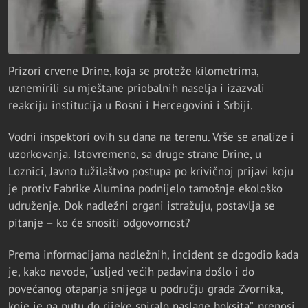
Prizori crvene Drine, koja se proteže kilometrima,
uznemirili su mještane priobalnih naselja i izazvali
reakciju institucija u Bosni i Hercegovini i Srbiji.
Vodni inspektori ovih su dana na terenu. Vrše se analize i
uzorkovanja. Istovremeno, sa druge strane Drine, u
Loznici, Javno tužilaštvo postupa po krivičnoj prijavi koju
je protiv Fabrike Alumina podnijelo tamošnje ekološko
udruženje. Dok nadležni organi istražuju, postavlja se
pitanje – ko će snositi odgovornost?
Prema informacijama nadležnih, incident se dogodio kada
je, kako navode, “usljed većih padavina došlo i do
povećanog otapanja snijega u području grada Zvornika,
koje je na putu do rijeke spiralo naslage boksita”, prenosi