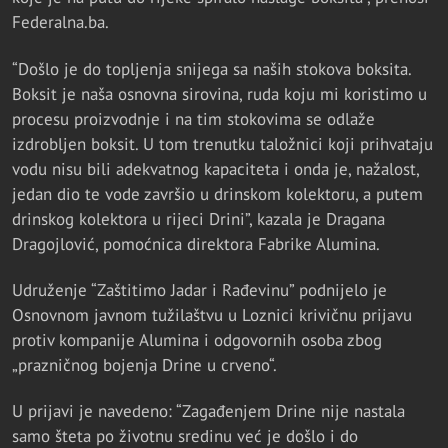
Federalna.ba.
“Došlo je do topljenja snijega sa naših stokova boksita.
Boksit je naša osnovna sirovina, ruda koju mi koristimo u
procesu proizvodnje i na tim stokovima se odlaže
izdrobljen boksit. U tom trenutku taložnici koji prihvataju
vodu nisu bili adekvatnog kapaciteta i onda je, nažalost,
jedan dio te vode završio u drinskom kolektoru, a putem
drinskog kolektora u rijeci Drini”, kazala je Dragana
Dragojlović, pomoćnica direktora Fabrike Alumina.
Udruženje “Zaštitimo Jadar i Rađevinu” podnijelo je
Osnovnom javnom tužilaštvu u Loznici krivičnu prijavu
protiv kompanije Alumina i odgovornih osoba zbog
„prazničnog bojenja Drine u crveno“.
U prijavi je navedeno: “Zagađenjem Drine nije nastala
samo šteta po životnu sredinu već je došlo i do