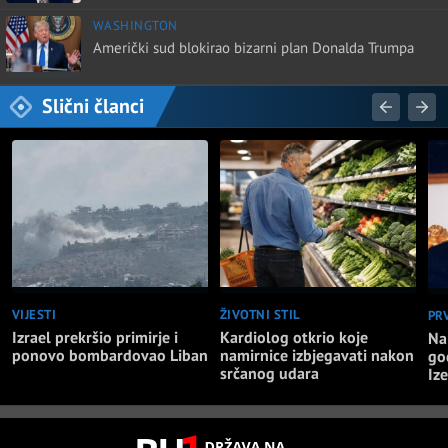
WASHINGTON
Američki sud blokirao bizarni plan Donalda Trumpa
Slični članci
VIJESTI
ŽIVOTNI STIL
PR
Izrael prekršio primirje i
Kardiolog otkrio koje
Na
ponovo bombardovao Liban
namirnice izbjegavati nakon
go
srčanog udara
Iz