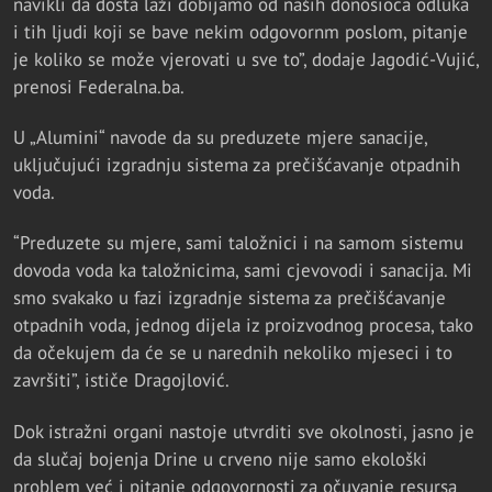
navikli da dosta laži dobijamo od naših donosioca odluka
i tih ljudi koji se bave nekim odgovornm poslom, pitanje
je koliko se može vjerovati u sve to”, dodaje Jagodić-Vujić,
prenosi Federalna.ba.
U „Alumini“ navode da su preduzete mjere sanacije,
uključujući izgradnju sistema za prečišćavanje otpadnih
voda.
“Preduzete su mjere, sami taložnici i na samom sistemu
dovoda voda ka taložnicima, sami cjevovodi i sanacija. Mi
smo svakako u fazi izgradnje sistema za prečišćavanje
otpadnih voda, jednog dijela iz proizvodnog procesa, tako
da očekujem da će se u narednih nekoliko mjeseci i to
završiti”, ističe Dragojlović.
Dok istražni organi nastoje utvrditi sve okolnosti, jasno je
da slučaj bojenja Drine u crveno nije samo ekološki
problem već i pitanje odgovornosti za očuvanje resursa