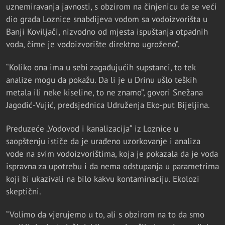
uznemiravanja javnosti, s obzirom na činjenicu da se veći
dio grada Loznice snabdijeva vodom sa vodoizvorišta u
Banji Koviljači, nizvodno od mjesta ispuštanja otpadnih
voda, čime je vodoizvorište direktno ugroženo”.
“Koliko ona ima u sebi zagađujućih supstanci, to tek
analize mogu da pokažu. Da li je u Drinu ušlo teških
metala ili neke kiseline, to ne znamo”, govori Snežana
Jagodić-Vujić, predsjednica Udruženja Eko-put Bijeljina.
Preduzeće „Vodovod i kanalizacija“ iz Loznice u
saopštenju ističe da je urađeno uzorkovanje i analiza
vode na svim vodoizvorištima, koja je pokazala da je voda
ispravna za upotrebu i da nema odstupanja u parametrima
koji bi ukazivali na bilo kakvu kontaminaciju. Ekolozi
skeptični.
“Volimo da vjerujemo u to, ali s obzirom na to da smo