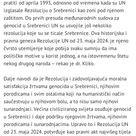
pratiti od aprila 1993, odnosno od vremena kada su UN
izglasale Rezoluciju o Srebrenici kao zoni pod njenom
zaštitom. Do prvih presuda međunarodnih sudova za
genocid u Srebrenici UN su usvojile još nekoliko
rezolucija koje su se ticale Srebrenice. Ova historijska i
pravna geneza Rezolucije UN od 23. maja 2024. je njeno
čvrsto utemljenje koje pobija svaku sumnju da ima
političke motive u korist jednog, a na istovremenu štetu
nekog drugog naroda – rekao je dr. Kliko.
Dalje navodi da je Rezolucija i zadovoljavajuća moralna
satisfakcija žrtvama genocida u Srebrenici, njihovim
porodicama i svim ostalima koji na humanistički način
saučestvuju u njihovom bolu, a to nisu samo njihovi
sunarodnjaci. Većina civiliziranog svijeta osuđuje genocid
u Srebrenici i daje podršku njegovim žrtvama, njihovim
porodicama i sunarodnjacima. Upravo to i Rezolucija UN
od 23. maja 2024. potvrđuje kao pravni akt najvišeg tijela