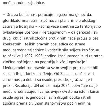
međunarodne zajednice.
– Ona za budućnost poručuje negatorima genocida,
glorifikatorima ratnih zločinaca i planerima biološkog
zatiranja Bošnjaka – kao najveće smetnje za teritorijalno
ovladavanje Bosnom i Hercegovinom – da genocid i svi
drugi oblici ratnih zločina protiv njih neće prolaziti bez
konkretnih i teških pravnih posljedica od strane
međunarodne zajednice i vodećih sila svijeta kao što su
to očekivali 1992-1995. godine. Međunarodni sud za ratne
zločine počinjene na području bivše Jugoslavije i
Međunarodni sud pravde sa svim svojim presudama bili
su za njih gorko iznenađenje. Od Zapada su očekivali
zahvalnost, a dobili su osude, presude, zgražavanje i
prezir. Rezolucija UN od 23. maja 2024. potvrđuje da je
međunarodna zajednica još uvijek čvrsto na istom kursu
osude agresije, genocida i svih drugih oblika ratnih
zločina prema civilnom stanovništvu počinjenih na