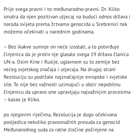
Prije svega pravni i to međunarodno-pravni. Dr. Kliko
smatra da njen pozitivan utjecaj na budući odnos država i
naroda svijeta prema žrtvama genocida u Srebrenici tek
možemo očekivati u narednim godinama.
– Bez ikakve sumnje on neće izostati, a to potvrđuje
činjenica da je protiv nje glasalo svega 19 država članica
UN-a. Osim Kine i Rusije, uglavnom su to zemlje bez
većeg svjetskog značaja i utjecaja. Na drugoj strani
Rezoluciju su podržale najznačajnije evropske i svjetske
sile. To nije bez važnosti uzimajući u obzir nepobitnu
činjenicu da upravo one upravljaju najvažnijim procesima
– kazao je Kliko.
po njegovim riječima, Rezolucija je dugo očekivana
posljedica nekoliko pravosnažnih presuda za genocid
Međunarodnog suda za ratne zločine počinjene na