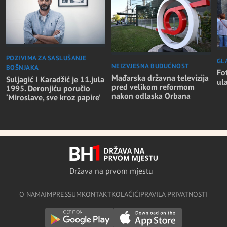
POZIVIMA ZA SASLUŠANJE
GL
NEIZVJESNA BUDUĆNOST
BOŠNJAKA
Fo
Mađarska državna televizija
Suljagić I Karadžić je 11.jula
ul
pred velikom reformom
1995. Deronjiću poručio
nakon odlaska Orbana
‘Miroslave, sve kroz papire’
Država na prvom mjestu
O NAMA
IMPRESSUM
KONTAKT
KOLAČIĆI
PRAVILA PRIVATNOSTI