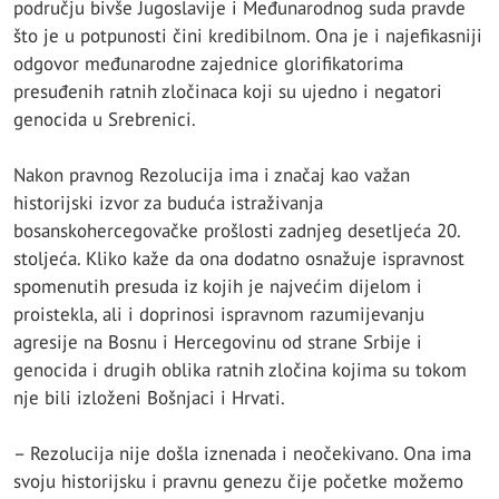
području bivše Jugoslavije i Međunarodnog suda pravde
što je u potpunosti čini kredibilnom. Ona je i najefikasniji
odgovor međunarodne zajednice glorifikatorima
presuđenih ratnih zločinaca koji su ujedno i negatori
genocida u Srebrenici.
Nakon pravnog Rezolucija ima i značaj kao važan
historijski izvor za buduća istraživanja
bosanskohercegovačke prošlosti zadnjeg desetljeća 20.
stoljeća. Kliko kaže da ona dodatno osnažuje ispravnost
spomenutih presuda iz kojih je najvećim dijelom i
proistekla, ali i doprinosi ispravnom razumijevanju
agresije na Bosnu i Hercegovinu od strane Srbije i
genocida i drugih oblika ratnih zločina kojima su tokom
nje bili izloženi Bošnjaci i Hrvati.
– Rezolucija nije došla iznenada i neočekivano. Ona ima
svoju historijsku i pravnu genezu čije početke možemo