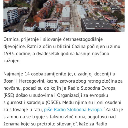
Otmica, prijetnje i silovanje četrnaestogodišnje
djevojčice. Ratni zločin u blizini Cazina počinjen u zimu
1993. godine, a dvadesetak godina kasnije novčano
kažnjen.
Najmanje 14 osoba zamijenilo je, u zadnjoj deceniji u
Bosni i Hercegovini, kaznu zatvora zbog ratnog zločina za
novčanu, podaci su do kojih je Radio Slobodna Evropa
(RSE) došao u sudovima i Organizaciji za evropsku
sigurnost i saradnju (OSCE). Među njima su i oni osuđeni
za silovanje u ratu,
piše Radio Slobodna Evropa.
“Zaista je
sramno da se trguje s takvim zločinima, pogotovo nad
ženama koje su pretrpile silovanje”, kaže za Radio