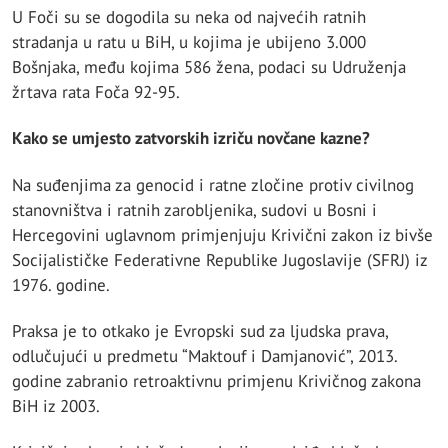
U Foči su se dogodila su neka od najvećih ratnih
stradanja u ratu u BiH, u kojima je ubijeno 3.000
Bošnjaka, među kojima 586 žena, podaci su Udruženja
žrtava rata Foča 92-95.
Kako se umjesto zatvorskih izriču novčane kazne?
Na suđenjima za genocid i ratne zločine protiv civilnog
stanovništva i ratnih zarobljenika, sudovi u Bosni i
Hercegovini uglavnom primjenjuju Krivični zakon iz bivše
Socijalističke Federativne Republike Jugoslavije (SFRJ) iz
1976. godine.
Praksa je to otkako je Evropski sud za ljudska prava,
odlučujući u predmetu “Maktouf i Damjanović”, 2013.
godine zabranio retroaktivnu primjenu Krivičnog zakona
BiH iz 2003.