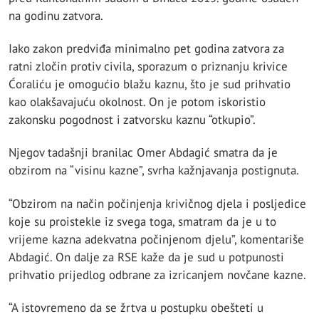
na godinu zatvora.
Iako zakon predviđa minimalno pet godina zatvora za
ratni zločin protiv civila, sporazum o priznanju krivice
Ćoraliću je omogućio blažu kaznu, što je sud prihvatio
kao olakšavajuću okolnost. On je potom iskoristio
zakonsku pogodnost i zatvorsku kaznu “otkupio”.
Njegov tadašnji branilac Omer Abdagić smatra da je
obzirom na “visinu kazne”, svrha kažnjavanja postignuta.
“Obzirom na način počinjenja krivičnog djela i posljedice
koje su proistekle iz svega toga, smatram da je u to
vrijeme kazna adekvatna počinjenom djelu”, komentariše
Abdagić. On dalje za RSE kaže da je sud u potpunosti
prihvatio prijedlog odbrane za izricanjem novčane kazne.
“A istovremeno da se žrtva u postupku obešteti u