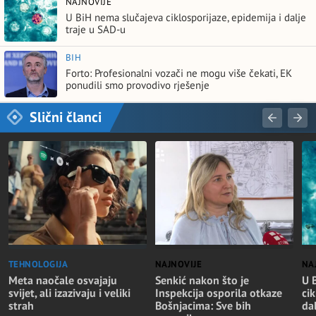
NAJNOVIJE
U BiH nema slučajeva ciklosporijaze, epidemija i dalje
traje u SAD-u
BIH
Forto: Profesionalni vozači ne mogu više čekati, EK
ponudili smo provodivo rješenje
Slični članci
TEHNOLOGIJA
NAJNOVIJE
NA
Meta naočale osvajaju
Senkić nakon što je
U 
svijet, ali izazivaju i veliki
Inspekcija osporila otkaze
cik
strah
Bošnjacima: Sve bih
da