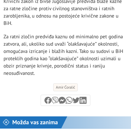
Krivični zakon iz bivše Jugoslavije predviđa blaže kazne
za ratne zločine protiv civilnog stanovništva i ratnih
zarobljenika, u odnosu na postojeće krivične zakone u
BiH.
Za ratni zločin predviđa kaznu od minimalno pet godina
zatvora, ali, ukoliko sud uvaži “olakšavajuće” okolnosti,
omogućava izricanje i blažih kazni. Tako su sudovi u BiH
proteklih godina kao “olakšavajuće” okolnosti uzimali u
obzir priznanje krivnje, porodični status i raniju
neosuđivanost.
Amir Ćoralić
Možda vas zanima