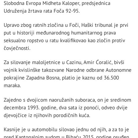
Slobodna Evropa Midheta Kaloper, predsjednica
Udruženja žrtava rata Foča 92-95.
Upravo zbog ratnih zločina u Foči, Haški tribunal je prvi
put u historiji međunarodnog humanitarnog prava
seksualno ropstvo u ratu kvalifikovao kao zločin protiv
čovječnosti.
Za silovanje maloljetnice u Cazinu, Amir Ćoralić, bivši
vojnik kvislinške takozvane Narodne odbrane Autonomne
pokrajine Zapadna Bosna, platio je kaznu od 36.500
maraka.
Zajedno s dvojicom naoružanih suboraca, on je sredinom
decembra 1993. godine, dva sata iz ponoći, odveo dvije
djevojčice iz njihovih porodičnih kuća.
Kasnije je u automobilu silovao jednu od njih, a za to je
pred Kantonalnim sudom u Bihaću 2015. godine osuđen