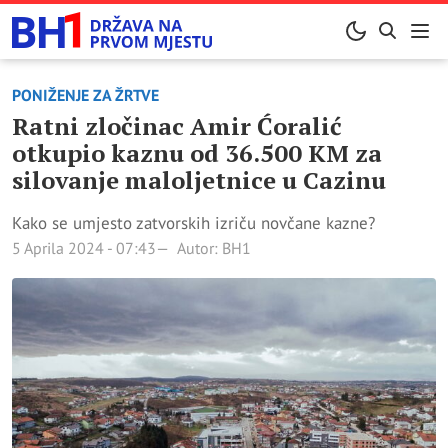
PONIŽENJE ZA ŽRTVE
Ratni zločinac Amir Ćoralić
otkupio kaznu od 36.500 KM za
silovanje maloljetnice u Cazinu
Kako se umjesto zatvorskih izriču novčane kazne?
5 Aprila 2024 - 07:43
Autor: BH1