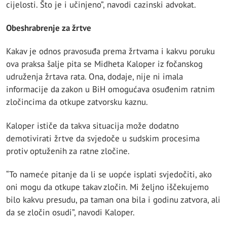
cijelosti. Što je i učinjeno”, navodi cazinski advokat.
Obeshrabrenje za žrtve
Kakav je odnos pravosuđa prema žrtvama i kakvu poruku
ova praksa šalje pita se Midheta Kaloper iz fočanskog
udruženja žrtava rata. Ona, dodaje, nije ni imala
informacije da zakon u BiH omogućava osuđenim ratnim
zločincima da otkupe zatvorsku kaznu.
Kaloper ističe da takva situacija može dodatno
demotivirati žrtve da svjedoče u sudskim procesima
protiv optuženih za ratne zločine.
“To nameće pitanje da li se uopće isplati svjedočiti, ako
oni mogu da otkupe takav zločin. Mi željno iščekujemo
bilo kakvu presudu, pa taman ona bila i godinu zatvora, ali
da se zločin osudi”, navodi Kaloper.