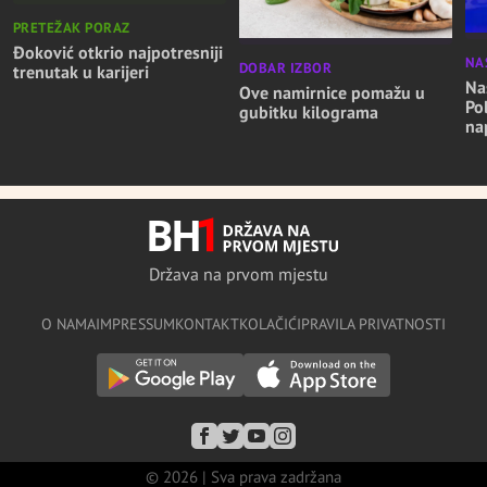
PRETEŽAK PORAZ
Đoković otkrio najpotresniji
NA
DOBAR IZBOR
trenutak u karijeri
Nas
Ove namirnice pomažu u
Po
gubitku kilograma
na
Država na prvom mjestu
O NAMA
IMPRESSUM
KONTAKT
KOLAČIĆI
PRAVILA PRIVATNOSTI
© 2026 | Sva prava zadržana