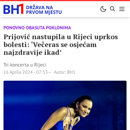
PONOVNO OBASUTA POKLONIMA
Prijović nastupila u Rijeci uprkos
bolesti: ‘Večeras se osjećam
najzdravije ikad’
Tri koncerta u Rijeci
16 Aprila 2024 - 07:53
Autor: BH1