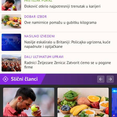
PRETEŽAK PORAZ
Đoković otkrio najpotresniji trenutak u karijeri
DOBAR IZBOR
Ove namirnice pomažu u gubitku kilograma
NASILNO IZVEDENI
Nasilje eskaliralo u Britaniji: Policajka ugrizena, kuće
napadnute i opljačkane
DALI ULTIMATUM UPRAVI
Radnici Željezare Zenica: Zatvorit ćemo se u pogone
firme
Slični članci