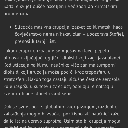
Sada je svijet gušće naseljen i već zagrijan klimatskim
promjenama.
Sljedeća masivna erupcija izazvat će klimatski haos,
čovječanstvo nema nikakav plan – upozorava Stoffel,
prenosi Jutarnji list.
Tokom erupcije izbacuje se mješavina lave, pepela i
plinova, uključujući ugljični dioksid koji zagrijava planet.
Kod utjecaja na klimu, naučnike više zanima sumporni
dioksid, koji erupcija može podići kroz troposferu u
stratosferu. Nakon toga nastaju sićušne čestice aerosola
koje raspršuju sunčevu svjetlost, odbijaju je natrag u
svemir i hlade planet ispod sebe.
Dok se svijet bori s globalnim zagrijavanjem, razdoblje
zahlađenja moglo bi zvučati pozitivno, ali naučnici kažu
da je istina upravo suprotna. Osim što bi erupcija mogla