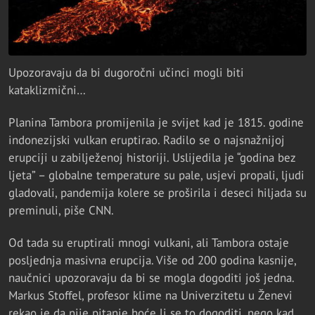
Upozoravaju da bi dugoročni učinci mogli biti
kataklizmični…
Planina Tambora promijenila je svijet kad je 1815. godine
indonezijski vulkan eruptirao. Radilo se o najsnažnijoj
erupciji u zabilježenoj historiji. Uslijedila je “godina bez
ljeta” – globalne temperature su pale, usjevi propali, ljudi
gladovali, pandemija kolere se proširila i deseci hiljada su
preminuli, piše CNN.
Od tada su eruptirali mnogi vulkani, ali Tambora ostaje
posljednja masivna erupcija. Više od 200 godina kasnije,
naučnici upozoravaju da bi se mogla dogoditi još jedna.
Markus Stoffel, profesor klime na Univerzitetu u Ženevi
rekao je da nije pitanje hoće li se to dogoditi, nego kad.