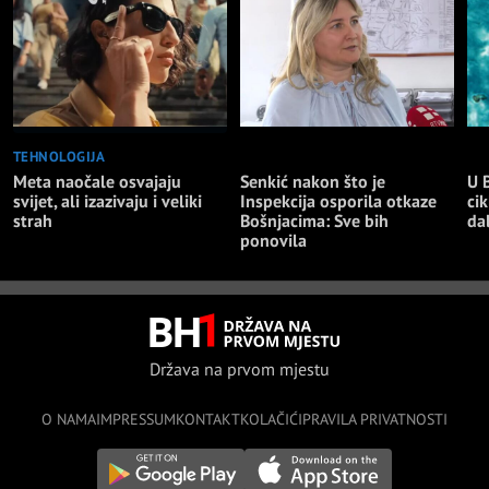
TEHNOLOGIJA
NAJNOVIJE
NA
Meta naočale osvajaju
Senkić nakon što je
U 
svijet, ali izazivaju i veliki
Inspekcija osporila otkaze
cik
strah
Bošnjacima: Sve bih
da
ponovila
Država na prvom mjestu
O NAMA
IMPRESSUM
KONTAKT
KOLAČIĆI
PRAVILA PRIVATNOSTI