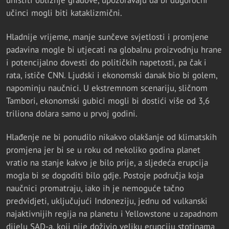
uništiti obližnje gradove, upozoravaju da bi dugoročni
učinci mogli biti kataklizmični.
Hladnije vrijeme, manje sunčeve svjetlosti i promjene
padavina mogle bi utjecati na globalnu proizvodnju hrane
i potencijalno dovesti do političkih napetosti, pa čak i
rata, ističe CNN. Ljudski i ekonomski danak bio bi golem,
napominju naučnici. U ekstremnom scenariju, sličnom
Tambori, ekonomski gubici mogli bi dostići više od 3,6
triliona dolara samo u prvoj godini.
Hlađenje ne bi ponudilo nikakvo olakšanje od klimatskih
promjena jer bi se u roku od nekoliko godina planet
vratio na stanje kakvo je bilo prije, a sljedeća erupcija
mogla bi se dogoditi bilo gdje. Postoje područja koja
naučnici promatraju, iako ih je nemoguće tačno
predvidjeti, uključujući Indoneziju, jednu od vulkanski
najaktivnijih regija na planetu i Yellowstone u zapadnom
dijelu SAD-a, koji nije doživio veliku erupciju stotinama