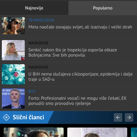
Najnovije
Popularno
TEHNOLOGIJA
Meta naočale osvajaju svijet, ali izazivaju i veliki strah
NAJNOVIJE
Senkić nakon što je Inspekcija osporila otkaze
Bošnjacima: Sve bih ponovila
NAJNOVIJE
U BiH nema slučajeva ciklosporijaze, epidemija i dalje
traje u SAD-u
BIH
Forto: Profesionalni vozači ne mogu više čekati, EK
ponudili smo provodivo rješenje
Slični članci