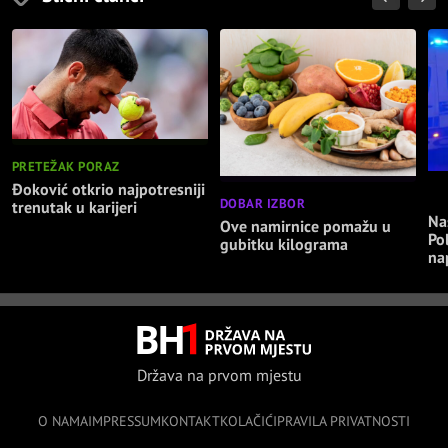
PRETEŽAK PORAZ
Đoković otkrio najpotresniji
NA
DOBAR IZBOR
trenutak u karijeri
Nas
Ove namirnice pomažu u
Po
gubitku kilograma
na
Država na prvom mjestu
O NAMA
IMPRESSUM
KONTAKT
KOLAČIĆI
PRAVILA PRIVATNOSTI