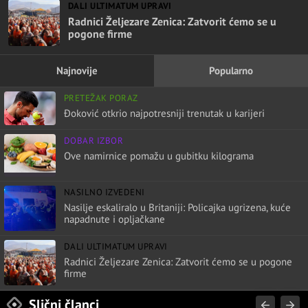
DALI ULTIMATUM UPRAVI
Radnici Željezare Zenica: Zatvorit ćemo se u
pogone firme
Najnovije
Popularno
PRETEŽAK PORAZ
Đoković otkrio najpotresniji trenutak u karijeri
DOBAR IZBOR
Ove namirnice pomažu u gubitku kilograma
NASILNO IZVEDENI
Nasilje eskaliralo u Britaniji: Policajka ugrizena, kuće
napadnute i opljačkane
DALI ULTIMATUM UPRAVI
Radnici Željezare Zenica: Zatvorit ćemo se u pogone
firme
Slični članci