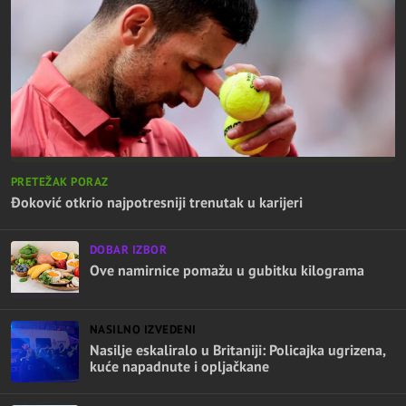
PRETEŽAK PORAZ
Đoković otkrio najpotresniji trenutak u karijeri
DOBAR IZBOR
Ove namirnice pomažu u gubitku kilograma
NASILNO IZVEDENI
Nasilje eskaliralo u Britaniji: Policajka ugrizena,
kuće napadnute i opljačkane