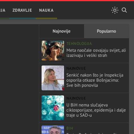
IJA
ZDRAVLJE
NAUKA
Najnovije
Popularno
TEHNOLOGIJA
Meta naočale osvajaju svijet, ali
izazivaju i veliki strah
NAJNOVIJE
Senkić nakon što je Inspekcija
osporila otkaze Bošnjacima:
Sve bih ponovila
NAJNOVIJE
U BiH nema slučajeva
ciklosporijaze, epidemija i dalje
traje u SAD-u
BIH