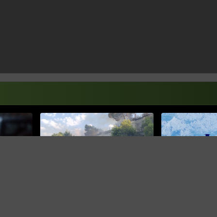
ZATVORENA JADRANSKA MAGISTRALA
DEMONTAŽA PREG