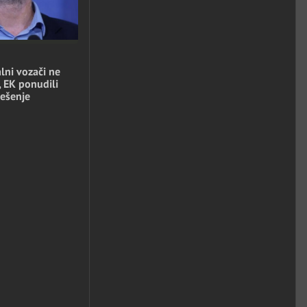
lni vozači ne
, EK ponudili
ešenje