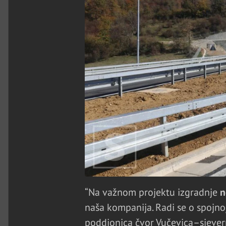
“Na važnom projektu izgradnje
n
naša kompanija. Radi se o spojnoj
poddionica čvor Vučevica–sjevern