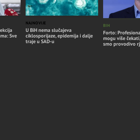
NAJNOVIJE
BIH
ekcija
U BiH nema slučajeva
Forto: Profesiona
ima: Sve
ciklosporijaze, epidemija i dalje
mogu više čekati
traje u SAD-u
smo provodivo rj