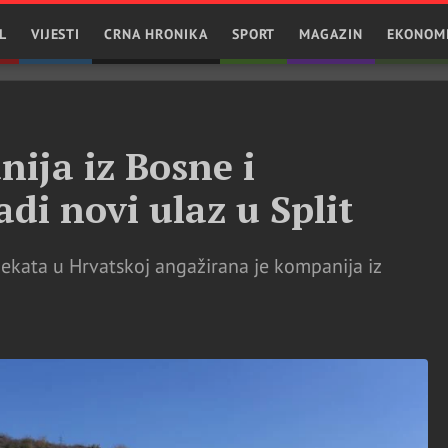
L
VIJESTI
CRNA HRONIKA
SPORT
MAGAZIN
EKONOM
ija iz Bosne i
di novi ulaz u Split
kata u Hrvatskoj angažirana je kompanija iz