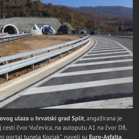
ovog ulaza u hrvatski grad Split
, angažirana je
 cesti čvor Vučevica, na autoputu A1 na čvor D8,
i portal tunela Kozjak”, naveli su
Euro-Asfalta
.