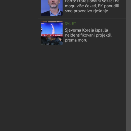
Forto: Profesionalni vozači ne
mogu više čekati, EK ponudili
smo provodivo rješenje
SVIJET
Sjeverna Koreja ispalila
neidentifikovani projektil
prema moru