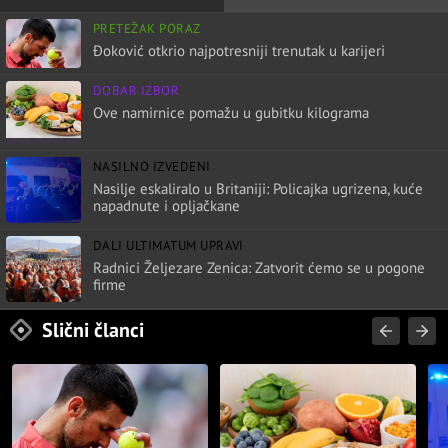
PRETEŽAK PORAZ
Đoković otkrio najpotresniji trenutak u karijeri
DOBAR IZBOR
Ove namirnice pomažu u gubitku kilograma
NASILNO IZVEDENI
Nasilje eskaliralo u Britaniji: Policajka ugrizena, kuće
napadnute i opljačkane
DALI ULTIMATUM UPRAVI
Radnici Željezare Zenica: Zatvorit ćemo se u pogone
firme
Slični članci