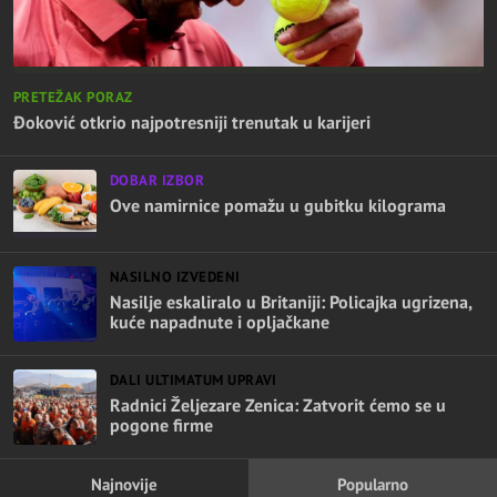
PRETEŽAK PORAZ
Đoković otkrio najpotresniji trenutak u karijeri
DOBAR IZBOR
Ove namirnice pomažu u gubitku kilograma
NASILNO IZVEDENI
Nasilje eskaliralo u Britaniji: Policajka ugrizena,
kuće napadnute i opljačkane
DALI ULTIMATUM UPRAVI
Radnici Željezare Zenica: Zatvorit ćemo se u
pogone firme
Najnovije
Popularno