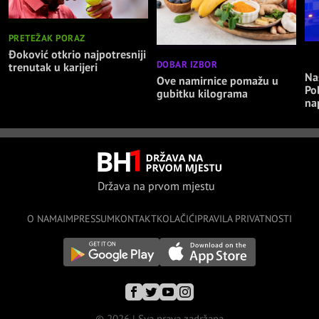
PRETEŽAK PORAZ
Đoković otkrio najpotresniji
NA
DOBAR IZBOR
trenutak u karijeri
Nas
Ove namirnice pomažu u
Po
gubitku kilograma
na
Država na prvom mjestu
O NAMA
IMPRESSUM
KONTAKT
KOLAČIĆI
PRAVILA PRIVATNOSTI
© 2026 | Sva prava zadržana