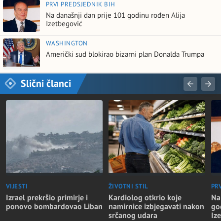
PRVI PREDSJEDNIK BIH
Na današnji dan prije 101 godinu rođen Alija
Izetbegović
WASHINGTON
Američki sud blokirao bizarni plan Donalda Trumpa
Slični članci
VIJESTI
ŽIVOTNI STIL
PR
Izrael prekršio primirje i
Kardiolog otkrio koje
Na
ponovo bombardovao Liban
namirnice izbjegavati nakon
go
srčanog udara
Iz