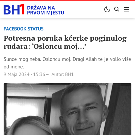
FACEBOOK STATUS
Potresna poruka kćerke poginulog
rudara: ‘Osloncu moj…’
Sunce mog neba. Osloncu moj. Dragi Allah te je volio više
od mene.
9 Maja 2024 - 15:36
Autor: BH1