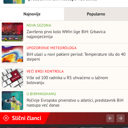
Najnovije
Popularno
NOVA SEZONA
Završeno prvo kolo WWin lige BiH: Grbavica
najposjećenija
UPOZORENJE METEOROLOGA
BiH ulazi u novi pakleni period: Temperature idu do 40
stepeni
VEĆI BROJ KONTROLA
Više od 100 radnika u RS uhvaćeno u lažnom
bolovanju
U BIRMINGHAMU
Počinje Evropsko prvenstvo u atletici, predstavnik BiH
nastupa već danas
Slični članci