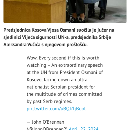
Predsjednica Kosova Vjosa Osmani suočila je jučer na
sjedinici Vijeća sigurnosti UN-a, predsjednika Srbije
Aleksandra Vučića s njegovom prošlošću.
Wow. Every second if this is worth
watching – An extraordinary speech
at the UN from President Osmani of
Kosovo, facing down an ultra
nationalist Serbian president for
the multitude of crimes committed
by past Serb regimes.
pic.twitter.com/uBQk1jBool
— John O’Brennan
(@JohnOBrennan2)
April 22, 2024