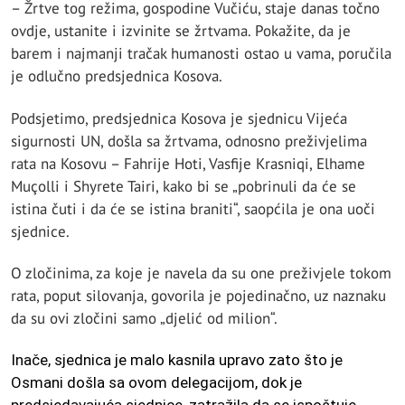
– Žrtve tog režima, gospodine Vučiću, staje danas točno
ovdje, ustanite i izvinite se žrtvama. Pokažite, da je
barem i najmanji tračak humanosti ostao u vama, poručila
je odlučno predsjednica Kosova.
Podsjetimo, predsjednica Kosova je sjednicu Vijeća
sigurnosti UN, došla sa žrtvama, odnosno preživjelima
rata na Kosovu – Fahrije Hoti, Vasfije Krasniqi, Elhame
Muçolli i Shyrete Tairi, kako bi se „pobrinuli da će se
istina čuti i da će se istina braniti“, saopćila je ona uoči
sjednice.
O zločinima, za koje je navela da su one preživjele tokom
rata, poput silovanja, govorila je pojedinačno, uz naznaku
da su ovi zločini samo „djelić od milion“.
Inače, sjednica je malo kasnila upravo zato što je
Osmani došla sa ovom delegacijom, dok je