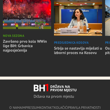
NOVA SEZONA
Završeno prvo kolo WWin
PREDSJEDNICA KOSOVA
PR
lige BiH: Grbavica
Srbija se nastavlja miješati u
Os
najposjećenija
izborni proces na Kosovu
pi
Država na prvom mjestu
O NAMA
IMPRESSUM
KONTAKT
KOLAČIĆI
PRAVILA PRIVATNOSTI