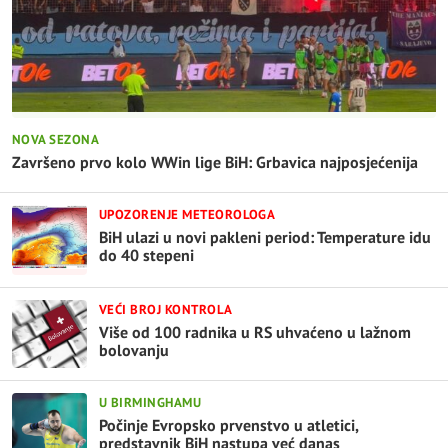
NOVA SEZONA
Završeno prvo kolo WWin lige BiH: Grbavica najposjećenija
UPOZORENJE METEOROLOGA
BiH ulazi u novi pakleni period: Temperature idu
do 40 stepeni
VEĆI BROJ KONTROLA
Više od 100 radnika u RS uhvaćeno u lažnom
bolovanju
U BIRMINGHAMU
Počinje Evropsko prvenstvo u atletici,
predstavnik BiH nastupa već danas