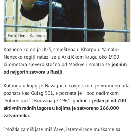
Foto: Denis Kaminev
Kaznena kolonija IK-3, smještena u Kharpu u Yamalo-
Nenecko regiji nalazi se u Arktičkom krugu oko 1900
kilometara sjeveroistočno od Moskve i smatra se
jednim
od najgorih zatvora u Rusiji
.
Kolonija u kojoj je Navaljni, u sovjetskom je vremenu bila
poznata kao Gulag 501, a poznata je i pod nadimkom
‘Polarni vuk‘. Osnovana je 1961. godine i
jedan je od 700
aktivnih radnih logora u kojima je zatvoreno 266.000
zatvorenika.
“Možda zamišljate mišićave, istetovirane muškarce sa