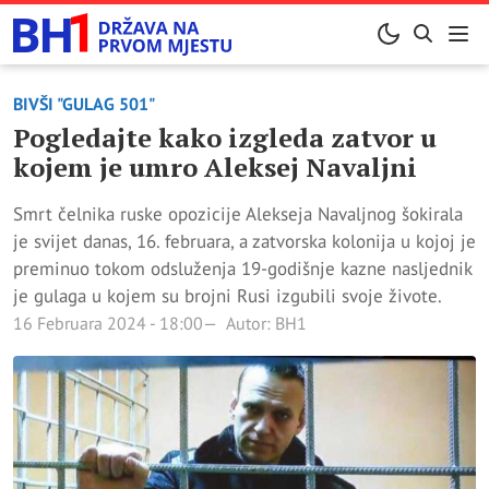
BIVŠI "GULAG 501"
Pogledajte kako izgleda zatvor u
kojem je umro Aleksej Navaljni
Smrt čelnika ruske opozicije Alekseja Navaljnog šokirala
je svijet danas, 16. februara, a zatvorska kolonija u kojoj je
preminuo tokom odsluženja 19-godišnje kazne nasljednik
je gulaga u kojem su brojni Rusi izgubili svoje živote.
16 Februara 2024 - 18:00
Autor: BH1