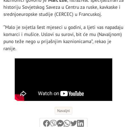
kaznionici govorio je
Marc Elie
, istraživač specijaliziran za
historiju Sovjetskog Saveza u Centru za ruske, kavkaske i
srednjoeuropske studije (CERCEC) u Francuskoj.
“Malo je svjetla šest mjeseci u godini, a ljeti vas napadaju
komarci i mušice. Uslovi su surovi, bit će mu (Navaljnom)
puno teže nego u prijašnjim kaznionicama”, rekao je
ranije.
Navaljni