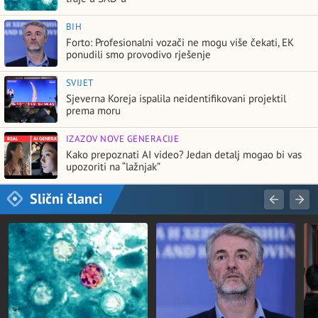
BIH
Forto: Profesionalni vozači ne mogu više čekati, EK
ponudili smo provodivo rješenje
SVIJET
Sjeverna Koreja ispalila neidentifikovani projektil
prema moru
IZAZOV NOVE GENERACIJE
Kako prepoznati AI video? Jedan detalj mogao bi vas
upozoriti na “lažnjak”
Slični članci