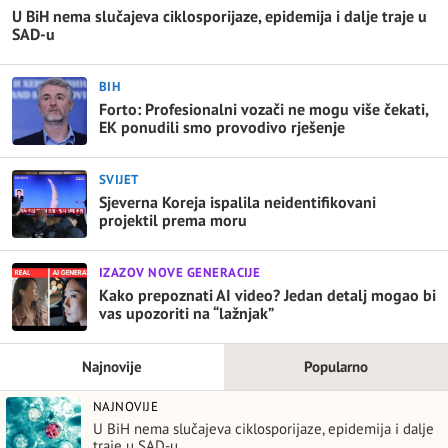
U BiH nema slučajeva ciklosporijaze, epidemija i dalje traje u
SAD-u
BIH
Forto: Profesionalni vozači ne mogu više čekati,
EK ponudili smo provodivo rješenje
SVIJET
Sjeverna Koreja ispalila neidentifikovani
projektil prema moru
IZAZOV NOVE GENERACIJE
Kako prepoznati AI video? Jedan detalj mogao bi
vas upozoriti na “lažnjak”
Najnovije
Popularno
NAJNOVIJE
U BiH nema slučajeva ciklosporijaze, epidemija i dalje
traje u SAD-u