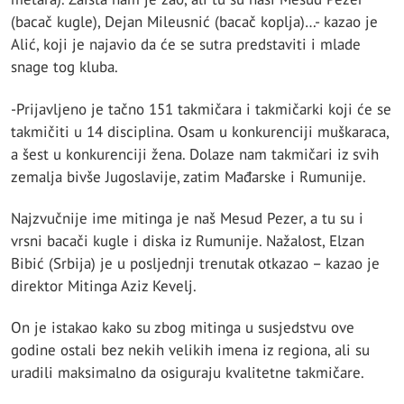
(bacač kugle), Dejan Mileusnić (bacač koplja)…- kazao je
Alić, koji je najavio da će se sutra predstaviti i mlade
snage tog kluba.
-Prijavljeno je tačno 151 takmičara i takmičarki koji će se
takmičiti u 14 disciplina. Osam u konkurenciji muškaraca,
a šest u konkurenciji žena. Dolaze nam takmičari iz svih
zemalja bivše Jugoslavije, zatim Mađarske i Rumunije.
Najzvučnije ime mitinga je naš Mesud Pezer, a tu su i
vrsni bacači kugle i diska iz Rumunije. Nažalost, Elzan
Bibić (Srbija) je u posljednji trenutak otkazao – kazao je
direktor Mitinga Aziz Kevelj.
On je istakao kako su zbog mitinga u susjedstvu ove
godine ostali bez nekih velikih imena iz regiona, ali su
uradili maksimalno da osiguraju kvalitetne takmičare.