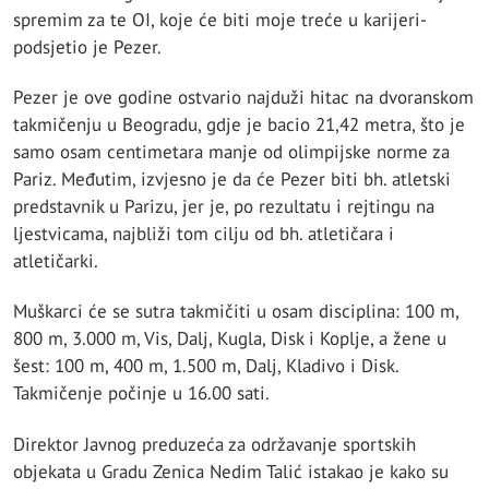
spremim za te OI, koje će biti moje treće u karijeri-
podsjetio je Pezer.
Pezer je ove godine ostvario najduži hitac na dvoranskom
takmičenju u Beogradu, gdje je bacio 21,42 metra, što je
samo osam centimetara manje od olimpijske norme za
Pariz. Međutim, izvjesno je da će Pezer biti bh. atletski
predstavnik u Parizu, jer je, po rezultatu i rejtingu na
ljestvicama, najbliži tom cilju od bh. atletičara i
atletičarki.
Muškarci će se sutra takmičiti u osam disciplina: 100 m,
800 m, 3.000 m, Vis, Dalj, Kugla, Disk i Koplje, a žene u
šest: 100 m, 400 m, 1.500 m, Dalj, Kladivo i Disk.
Takmičenje počinje u 16.00 sati.
Direktor Javnog preduzeća za održavanje sportskih
objekata u Gradu Zenica Nedim Talić istakao je kako su