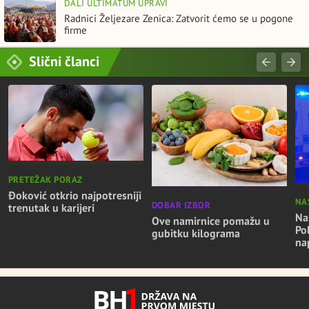
DALI ULTIMATUM UPRAVI
Radnici Željezare Zenica: Zatvorit ćemo se u pogone
firme
Slični članci
PRETEŽAK PORAZ
Đoković otkrio najpotresniji
NA
DOBAR IZBOR
trenutak u karijeri
Nas
Ove namirnice pomažu u
Po
gubitku kilograma
na