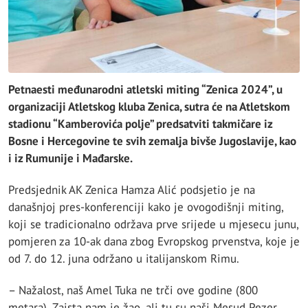
Petnaesti međunarodni atletski miting “Zenica 2024”, u
organizaciji Atletskog kluba Zenica, sutra će na Atletskom
stadionu “Kamberovića polje” predsatviti takmičare iz
Bosne i Hercegovine te svih zemalja bivše Jugoslavije, kao
i iz Rumunije i Mađarske.
Predsjednik AK Zenica Hamza Alić podsjetio je na
današnjoj pres-konferenciji kako je ovogodišnji miting,
koji se tradicionalno održava prve srijede u mjesecu junu,
pomjeren za 10-ak dana zbog Evropskog prvenstva, koje je
od 7. do 12. juna održano u italijanskom Rimu.
– Nažalost, naš Amel Tuka ne trči ove godine (800
metara). Zaista nam je žao, ali tu su naši Mesud Pezer