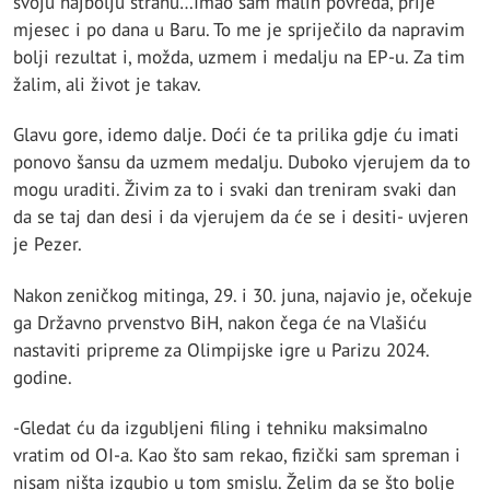
svoju najbolju stranu…Imao sam malih povreda, prije
mjesec i po dana u Baru. To me je spriječilo da napravim
bolji rezultat i, možda, uzmem i medalju na EP-u. Za tim
žalim, ali život je takav.
Glavu gore, idemo dalje. Doći će ta prilika gdje ću imati
ponovo šansu da uzmem medalju. Duboko vjerujem da to
mogu uraditi. Živim za to i svaki dan treniram svaki dan
da se taj dan desi i da vjerujem da će se i desiti- uvjeren
je Pezer.
Nakon zeničkog mitinga, 29. i 30. juna, najavio je, očekuje
ga Državno prvenstvo BiH, nakon čega će na Vlašiću
nastaviti pripreme za Olimpijske igre u Parizu 2024.
godine.
-Gledat ću da izgubljeni filing i tehniku maksimalno
vratim od OI-a. Kao što sam rekao, fizički sam spreman i
nisam ništa izgubio u tom smislu. Želim da se što bolje