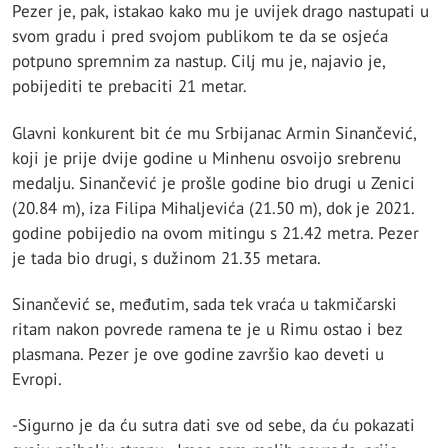
Pezer je, pak, istakao kako mu je uvijek drago nastupati u
svom gradu i pred svojom publikom te da se osjeća
potpuno spremnim za nastup. Cilj mu je, najavio je,
pobijediti te prebaciti 21 metar.
Glavni konkurent bit će mu Srbijanac Armin Sinančević,
koji je prije dvije godine u Minhenu osvoijo srebrenu
medalju. Sinančević je prošle godine bio drugi u Zenici
(20.84 m), iza Filipa Mihaljevića (21.50 m), dok je 2021.
godine pobijedio na ovom mitingu s 21.42 metra. Pezer
je tada bio drugi, s dužinom 21.35 metara.
Sinančević se, međutim, sada tek vraća u takmičarski
ritam nakon povrede ramena te je u Rimu ostao i bez
plasmana. Pezer je ove godine završio kao deveti u
Evropi.
-Sigurno je da ću sutra dati sve od sebe, da ću pokazati