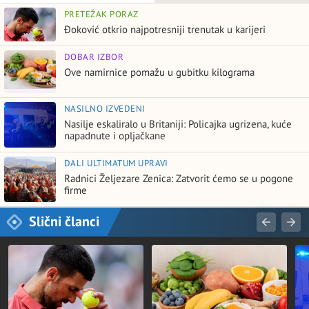
PRETEŽAK PORAZ
Đoković otkrio najpotresniji trenutak u karijeri
DOBAR IZBOR
Ove namirnice pomažu u gubitku kilograma
NASILNO IZVEDENI
Nasilje eskaliralo u Britaniji: Policajka ugrizena, kuće
napadnute i opljačkane
DALI ULTIMATUM UPRAVI
Radnici Željezare Zenica: Zatvorit ćemo se u pogone
firme
Slični članci