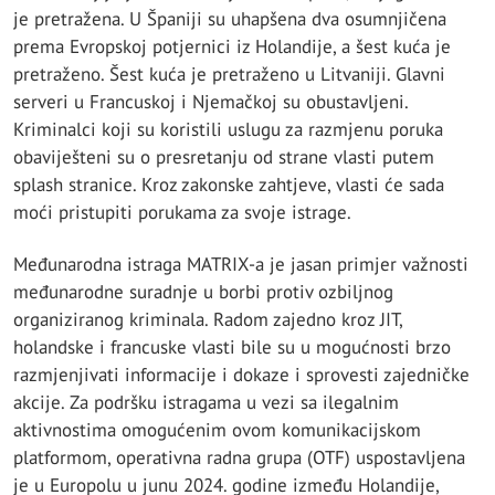
je pretražena. U Španiji su uhapšena dva osumnjičena
prema Evropskoj potjernici iz Holandije, a šest kuća je
pretraženo. Šest kuća je pretraženo u Litvaniji. Glavni
serveri u Francuskoj i Njemačkoj su obustavljeni.
Kriminalci koji su koristili uslugu za razmjenu poruka
obaviješteni su o presretanju od strane vlasti putem
splash stranice. Kroz zakonske zahtjeve, vlasti će sada
moći pristupiti porukama za svoje istrage.
Međunarodna istraga MATRIX-a je jasan primjer važnosti
međunarodne suradnje u borbi protiv ozbiljnog
organiziranog kriminala. Radom zajedno kroz JIT,
holandske i francuske vlasti bile su u mogućnosti brzo
razmjenjivati informacije i dokaze i sprovesti zajedničke
akcije. Za podršku istragama u vezi sa ilegalnim
aktivnostima omogućenim ovom komunikacijskom
platformom, operativna radna grupa (OTF) uspostavljena
je u Europolu u junu 2024. godine između Holandije,