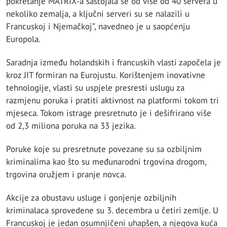
pokretanje MATRIX-a sastojala se od više od 40 servera u
nekoliko zemalja, a ključni serveri su se nalazili u
Francuskoj i Njemačkoj”, navedneo je u saopćenju
Europola.
Saradnja između holandskih i francuskih vlasti započela je
kroz JIT formiran na Eurojustu. Korištenjem inovativne
tehnologije, vlasti su uspjele presresti uslugu za
razmjenu poruka i pratiti aktivnost na platformi tokom tri
mjeseca. Tokom istrage presretnuto je i dešifrirano više
od 2,3 miliona poruka na 33 jezika.
Poruke koje su presretnute povezane su sa ozbiljnim
kriminalima kao što su međunarodni trgovina drogom,
trgovina oružjem i pranje novca.
Akcije za obustavu usluge i gonjenje ozbiljnih
kriminalaca sprovedene su 3. decembra u četiri zemlje. U
Francuskoj je jedan osumnjičeni uhapšen, a njegova kuća