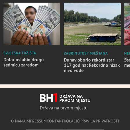
SVJETSKA TRŽIŠTA
ZABRINUTOST MJEŠTANA
NE
Dolar oslabio drugu
Dunav oborio rekord star
Št
sedmicu zaredom
117 godina: Rekordno nizak
me
nivo vode
Država na prvom mjestu
O NAMA
IMPRESSUM
KONTAKT
KOLAČIĆI
PRAVILA PRIVATNOSTI