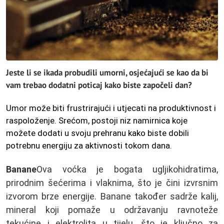
Jeste li se ikada probudili umorni, osjećajući se kao da bi
vam trebao dodatni poticaj kako biste započeli dan?
Umor može biti frustrirajući i utjecati na produktivnost i
raspoloženje. Srećom, postoji niz namirnica koje
možete dodati u svoju prehranu kako biste dobili
potrebnu energiju za aktivnosti tokom dana.
Banane
Ova voćka je bogata ugljikohidratima,
prirodnim šećerima i vlaknima, što je čini izvrsnim
izvorom brze energije. Banane također sadrže kalij,
mineral koji pomaže u održavanju ravnoteže
tekućine i elektrolita u tijelu, što je ključno za