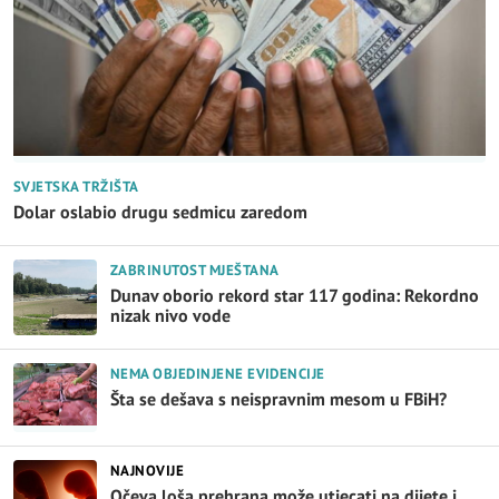
SVJETSKA TRŽIŠTA
Dolar oslabio drugu sedmicu zaredom
ZABRINUTOST MJEŠTANA
Dunav oborio rekord star 117 godina: Rekordno
nizak nivo vode
NEMA OBJEDINJENE EVIDENCIJE
Šta se dešava s neispravnim mesom u FBiH?
NAJNOVIJE
Očeva loša prehrana može utjecati na dijete i