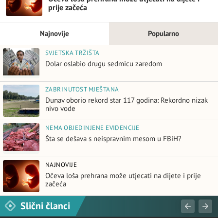
prije začeća
Najnovije
Popularno
SVJETSKA TRŽIŠTA
Dolar oslabio drugu sedmicu zaredom
ZABRINUTOST MJEŠTANA
Dunav oborio rekord star 117 godina: Rekordno nizak
nivo vode
NEMA OBJEDINJENE EVIDENCIJE
Šta se dešava s neispravnim mesom u FBiH?
NAJNOVIJE
Očeva loša prehrana može utjecati na dijete i prije
začeća
Slični članci