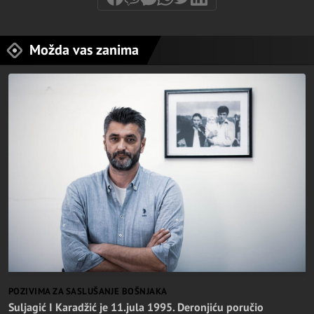
Možda vas zanima
POZIVIMA ZA SASLUŠANJE BOŠNJAKA
Suljagić I Karadžić je 11.jula 1995. Deronjiću poručio