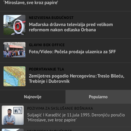
‘Miroslave, sve kroz papire’
NEIZVJESNA BUDUĆNOST
Mađarska državna televizija pred velikom
reformom nakon odlaska Orbana
GLAVNI BOX OFFICE
Foto/Video: Počela prodaja ulaznica za SFF
PODRHTAVANJE TLA
Zemljotres pogodio Hercegovinu: Treslo Bileću,
Trebinje i Dubrovnik
Najnovije
Popularno
POZIVIMA ZA SASLUŠANJE BOŠNJAKA
Suljagić I Karadžić je 11.jula 1995. Deronjiću poručio
‘Miroslave, sve kroz papire’