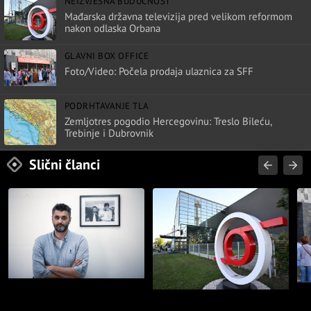
NEIZVJESNA BUDUĆNOST
Mađarska državna televizija pred velikom reformom
nakon odlaska Orbana
GLAVNI BOX OFFICE
Foto/Video: Počela prodaja ulaznica za SFF
PODRHTAVANJE TLA
Zemljotres pogodio Hercegovinu: Treslo Bileću,
Trebinje i Dubrovnik
Slični članci
POZIVIMA ZA SASLUŠANJE
GL
NEIZVJESNA BUDUĆNOST
BOŠNJAKA