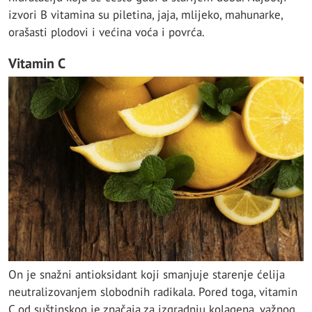
izvori B vitamina su piletina, jaja, mlijeko, mahunarke,
orašasti plodovi i većina voća i povrća.
Vitamin C
On je snažni antioksidant koji smanjuje starenje ćelija
neutralizovanjem slobodnih radikala. Pored toga, vitamin
C od suštinskog je značaja za izgradnju kolagena, važnog