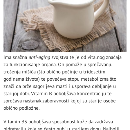
Ima snažna
anti-aging
svojstva te je od vitalnog značaja
za funkcionisanje organa. On pomaže u sprečavanju
trošenja mišića (što obično počinje u tridesetim
godinama života) te povećava stopu metabolizma što
znači da brže sagorijeva masti i usporava debljanje u
starijoj dobi. Vitamin B poboljšava koncentraciju te
sprečava nastanak zaboravnosti kojoj su starije osobe
obično podložne.
Vitamin B3 poboljšava sposobnost kože da zadržava
hidrataciju koja se često gubi u starijem dobu. Najbolji