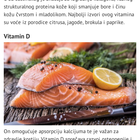
strukturalnog proteina kože koji smanjuje bore i činu
kožu čvrstom i mladolikom. Najbolji izvori ovog vitamina
su voće iz porodice citrusa, jagode, brokula i paprike.
Vitamin D
On omogućuje apsorpciju kalcijuma te je važan za
zdravlje kostiju. Vitamin D sprečava razvoj osteopenije i