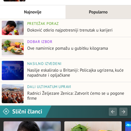
Najnovije
Popularno
PRETEŽAK PORAZ
Đoković otkrio najpotresniji trenutak u karijeri
DOBAR IZBOR
Ove namirnice pomažu u gubitku kilograma
NASILNO IZVEDENI
Nasilje eskaliralo u Britaniji: Policajka ugrizena, kuće
napadnute i opljačkane
DALI ULTIMATUM UPRAVI
Radnici Željezare Zenica: Zatvorit ćemo se u pogone
firme
Slični članci