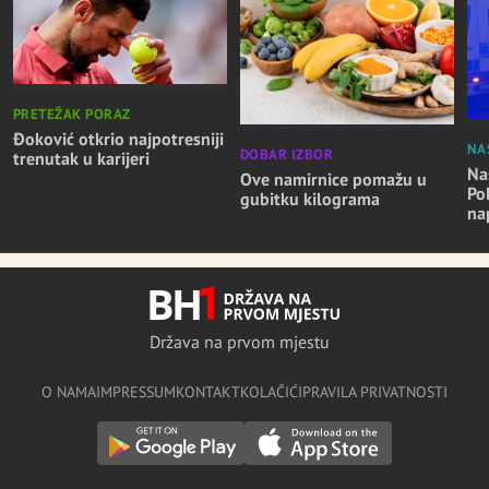
PRETEŽAK PORAZ
Đoković otkrio najpotresniji
NA
DOBAR IZBOR
trenutak u karijeri
Nas
Ove namirnice pomažu u
Po
gubitku kilograma
na
Država na prvom mjestu
O NAMA
IMPRESSUM
KONTAKT
KOLAČIĆI
PRAVILA PRIVATNOSTI