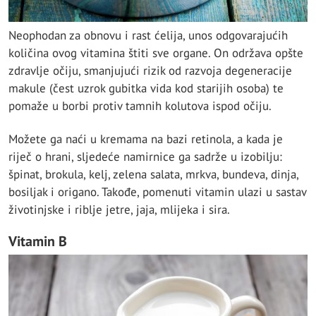
Neophodan za obnovu i rast ćelija, unos odgovarajućih
količina ovog vitamina štiti sve organe. On održava opšte
zdravlje očiju, smanjujući rizik od razvoja degeneracije
makule (čest uzrok gubitka vida kod starijih osoba) te
pomaže u borbi protiv tamnih kolutova ispod očiju.
Možete ga naći u kremama na bazi retinola, a kada je
riječ o hrani, sljedeće namirnice ga sadrže u izobilju:
špinat, brokula, kelj, zelena salata, mrkva, bundeva, dinja,
bosiljak i origano. Takođe, pomenuti vitamin ulazi u sastav
životinjske i riblje jetre, jaja, mlijeka i sira.
Vitamin B